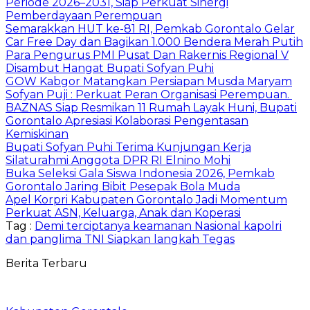
Periode 2026–2031, Siap Perkuat Sinergi
Pemberdayaan Perempuan
Semarakkan HUT ke-81 RI, Pemkab Gorontalo Gelar
Car Free Day dan Bagikan 1.000 Bendera Merah Putih
Para Pengurus PMI Pusat Dan Rakernis Regional V
Disambut Hangat Bupati Sofyan Puhi
GOW Kabgor Matangkan Persiapan Musda Maryam
Sofyan Puji : Perkuat Peran Organisasi Perempuan.
BAZNAS Siap Resmikan 11 Rumah Layak Huni, Bupati
Gorontalo Apresiasi Kolaborasi Pengentasan
Kemiskinan
Bupati Sofyan Puhi Terima Kunjungan Kerja
Silaturahmi Anggota DPR RI Elnino Mohi
Buka Seleksi Gala Siswa Indonesia 2026, Pemkab
Gorontalo Jaring Bibit Pesepak Bola Muda
Apel Korpri Kabupaten Gorontalo Jadi Momentum
Perkuat ASN, Keluarga, Anak dan Koperasi
Tag :
Demi terciptanya keamanan Nasional kapolri
dan panglima TNI Siapkan langkah Tegas
Berita Terbaru