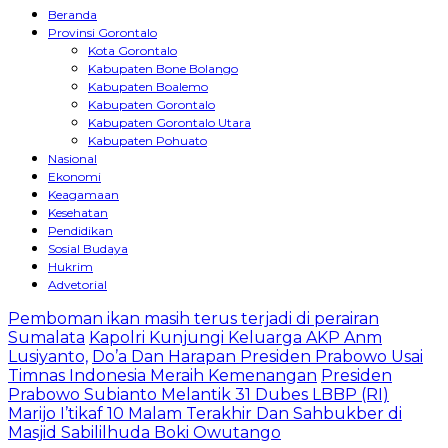
Beranda
Provinsi Gorontalo
Kota Gorontalo
Kabupaten Bone Bolango
Kabupaten Boalemo
Kabupaten Gorontalo
Kabupaten Gorontalo Utara
Kabupaten Pohuato
Nasional
Ekonomi
Keagamaan
Kesehatan
Pendidikan
Sosial Budaya
Hukrim
Advetorial
Pemboman ikan masih terus terjadi di perairan
Sumalata
Kapolri Kunjungi Keluarga AKP Anm
Lusiyanto,
Do’a Dan Harapan Presiden Prabowo Usai
Timnas Indonesia Meraih Kemenangan
Presiden
Prabowo Subianto Melantik 31 Dubes LBBP (RI)
Marijo I’tikaf 10 Malam Terakhir Dan Sahbukber di
Masjid Sabililhuda Boki Owutango