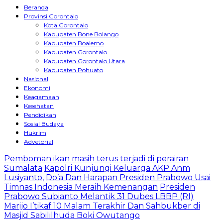
Beranda
Provinsi Gorontalo
Kota Gorontalo
Kabupaten Bone Bolango
Kabupaten Boalemo
Kabupaten Gorontalo
Kabupaten Gorontalo Utara
Kabupaten Pohuato
Nasional
Ekonomi
Keagamaan
Kesehatan
Pendidikan
Sosial Budaya
Hukrim
Advetorial
Pemboman ikan masih terus terjadi di perairan
Sumalata
Kapolri Kunjungi Keluarga AKP Anm
Lusiyanto,
Do’a Dan Harapan Presiden Prabowo Usai
Timnas Indonesia Meraih Kemenangan
Presiden
Prabowo Subianto Melantik 31 Dubes LBBP (RI)
Marijo I’tikaf 10 Malam Terakhir Dan Sahbukber di
Masjid Sabililhuda Boki Owutango