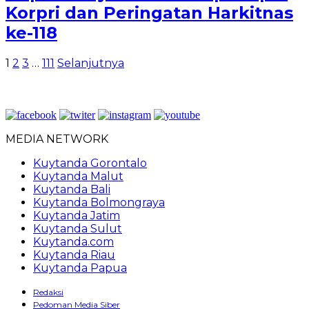
Korpri dan Peringatan Harkitnas
ke-118
Paginasi
1
2
3
…
111
Selanjutnya
pos
MEDIA NETWORK
Kuytanda Gorontalo
Kuytanda Malut
Kuytanda Bali
Kuytanda Bolmongraya
Kuytanda Jatim
Kuytanda Sulut
Kuytanda.com
Kuytanda Riau
Kuytanda Papua
Redaksi
Pedoman Media Siber