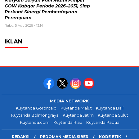
Maryam Sofyan Puhi Resmi Pimpin
GOW Kabgor Periode 2026–2031, Siap
Perkuat Sinergi Pemberdayaan
Perempuan
Rabu, 5 Agu 2026 - 13:14
IKLAN
MEDIA NETWORK
Kuytanda Gorontalo
Kuytanda Malut
Kuytanda Bali
Kuytanda Bolmongraya
Kuytanda Jatim
Kuytanda Sulut
Kuytanda.com
Kuytanda Riau
Kuytanda Papua
REDAKSI
PEDOMAN MEDIA SIBER
KODE ETIK