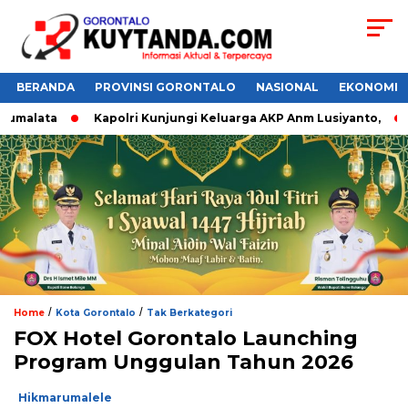
BERANDA
PROVINSI GORONTALO
NASIONAL
EKONOMI
malata
Kapolri Kunjungi Keluarga AKP Anm Lusiyanto,
Do
/
/
Home
Kota Gorontalo
Tak Berkategori
‎FOX Hotel Gorontalo Launching
Program Unggulan Tahun 2026
Hikmarumalele