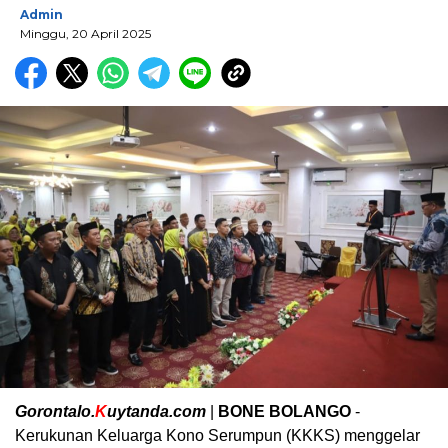
Admin
Minggu, 20 April 2025
Gorontalo.
K
uytanda.com
|
BONE BOLANGO
-
Kerukunan Keluarga Kono Serumpun (KKKS) menggelar