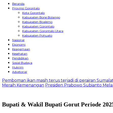
Beranda
Provinsi Gorontalo
Kota Gorontalo
Kabupaten Bone Bolango
Kabupaten Boalemo
Kabupaten Gorontalo
Kabupaten Gorontalo Utara
Kabupaten Pohuato
Nasional
Ekonomi
Keagamaan
Kesehatan
Pendidikan
Sosial Budaya
Hukrim
Advetorial
Pemboman ikan masih terus terjadi di perairan Sumala
Meraih Kemenangan
Presiden Prabowo Subianto Melan
Bupati & Wakil Bupati Gorut Periode 202