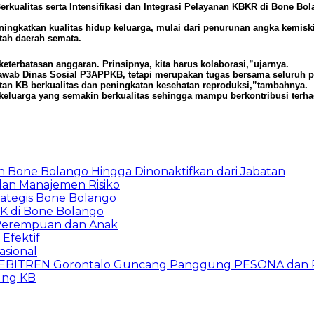
rkualitas serta Intensifikasi dan Integrasi Pelayanan KBKR di Bone 
ingkatkan kualitas hidup keluarga, mulai dari penurunan angka kemisk
tah daerah semata.
 keterbatasan anggaran. Prinsipnya, kita harus kolaborasi,”ujarnya.
ab Dinas Sosial P3APPKB, tetapi merupakan tugas bersama seluruh pera
n KB berkualitas dan peningkatan kesehatan reproduksi,”tambahnya.
 keluarga yang semakin berkualitas sehingga mampu berkontribusi terh
 Bone Bolango Hingga Dinonaktifkan dari Jabatan
dan Manajemen Risiko
ategis Bone Bolango
K di Bone Bolango
 Perempuan dan Anak
Efektif
asional
HEBITREN Gorontalo Guncang Panggung PESONA dan 
ng KB