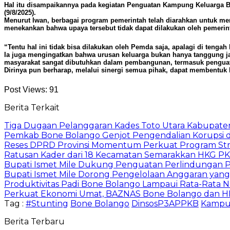
Hal itu disampaikannya pada kegiatan Penguatan Kampung Keluarga Be
(9/8/2025).
Menurut Iwan, berbagai program pemerintah telah diarahkan untuk men
menekankan bahwa upaya tersebut tidak dapat dilakukan oleh pemerin
“Tentu hal ini tidak bisa dilakukan oleh Pemda saja, apalagi di tengah
Ia juga mengingatkan bahwa urusan keluarga bukan hanya tanggung jaw
masyarakat sangat dibutuhkan dalam pembangunan, termasuk penguata
Dirinya pun berharap, melalui sinergi semua pihak, dapat membentuk
Post Views:
91
Berita Terkait
Tiga Dugaan Pelanggaran Kades Toto Utara Kabupaten
Pemkab Bone Bolango Genjot Pengendalian Korupsi 
Reses DPRD Provinsi Momentum Perkuat Program Str
Ratusan Kader dari 18 Kecamatan Semarakkan HKG PK
Bupati Ismet Mile Dukung Penguatan Perlindungan
Bupati Ismet Mile Dorong Pengelolaan Anggaran yang 
Produktivitas Padi Bone Bolango Lampaui Rata-Rata N
Perkuat Ekonomi Umat, BAZNAS Bone Bolango dan 
Tag :
#Stunting
Bone Bolango
DinsosP3APPKB
Kampu
Berita Terbaru