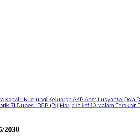
ta
Kapolri Kunjungi Keluarga AKP Anm Lusiyanto,
Do’a 
tik 31 Dubes LBBP (RI)
Marijo I’tikaf 10 Malam Terakhi
5/2030