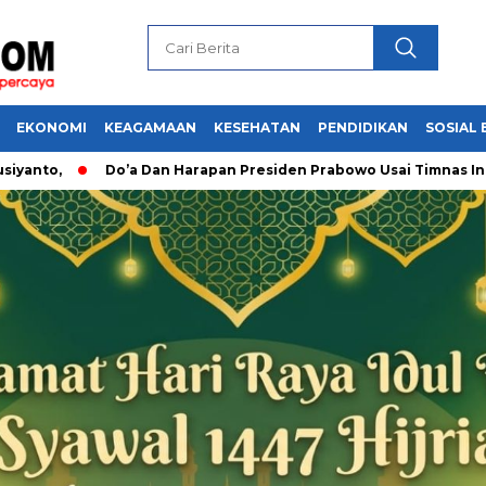
EKONOMI
KEAGAMAAN
KESEHATAN
PENDIDIKAN
SOSIAL 
Do’a Dan Harapan Presiden Prabowo Usai Timnas Indonesi