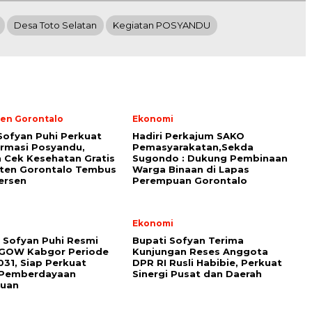
Desa Toto Selatan
Kegiatan POSYANDU
en Gorontalo
Ekonomi
Sofyan Puhi Perkuat
Hadiri Perkajum SAKO
rmasi Posyandu,
Pemasyarakatan,Sekda
 Cek Kesehatan Gratis
Sugondo : Dukung Pembinaan
ten Gorontalo Tembus
Warga Binaan di Lapas
ersen
Perempuan Gorontalo
i
Ekonomi
 Sofyan Puhi Resmi
Bupati Sofyan Terima
 GOW Kabgor Periode
Kunjungan Reses Anggota
31, Siap Perkuat
DPR RI Rusli Habibie, Perkuat
i Pemberdayaan
Sinergi Pusat dan Daerah
uan