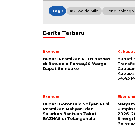
Tag :
#Ruwaida Mile
Bone Bolango
Berita Terbaru
Ekonomi
Kabupat
Bupati Resmikan RTLH Baznas
Bupati 
di Batuda’a Pantai,50 Warga
Transfo
Dapat Sembako
Capaian
Kabupa
54,43 P
Ekonomi
Ekonom
Bupati Gorontalo Sofyan Puhi
Maryam
Resmikan Mahyani dan
Pimpin
Salurkan Bantuan Zakat
2026–20
BAZNAS di Tolangohula
Sinerg
Peremp