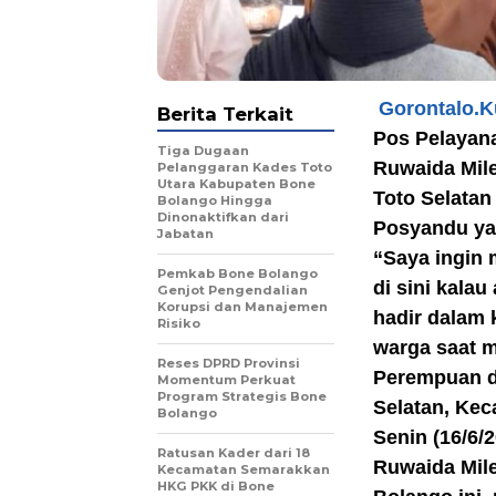
Gorontalo.
Berita Terkait
Pos Pelayan
Tiga Dugaan
Ruwaida Mil
Pelanggaran Kades Toto
Utara Kabupaten Bone
Toto Selatan
Bolango Hingga
Dinonaktifkan dari
Posyandu ya
Jabatan
“Saya ingin
Pemkab Bone Bolango
di sini kala
Genjot Pengendalian
Korupsi dan Manajemen
hadir dalam 
Risiko
warga saat m
Reses DPRD Provinsi
Perempuan d
Momentum Perkuat
Program Strategis Bone
Selatan, Kec
Bolango
Senin (16/6/2
Ratusan Kader dari 18
Ruwaida Mil
Kecamatan Semarakkan
HKG PKK di Bone