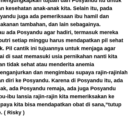
 mengungkapkan tujuan dari Posyandu itu untuk
 kesehatan anak-anak kita. Selain itu, pada
yandu juga ada pemeriksaan ibu hamil dan
akanan tambahan, dan lain sebagainya.
au ada Posyandu agar hadiri, termasuk mereka
putri setiap minggu harus mendapatkan pil sehat
ik. Pil cantik ini tujuannya untuk menjaga agar
i di saat memasuki usia pernikahan nanti kita
n tidak sehat atau menderita anemia
enganjurkan dan mengimbau supaya rajin-rajinlah
 diri ke Posyandu. Karena di Posyandu itu, ada
ak, ada Posyandu remaja, ada juga Posyandu
ibu-ibu lansia rajin-rajin kita memeriksakan ke
aya kita bisa mendapatkan obat di sana,”tutup
 ( Risky )