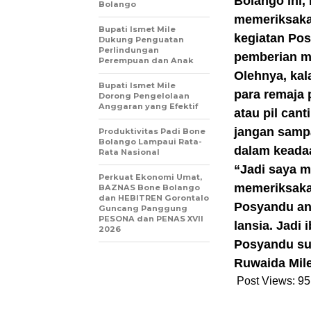
Bolango ini,
Bolango
memeriksakan
Bupati Ismet Mile
kegiatan Pos
Dukung Penguatan
Perlindungan
pemberian m
Perempuan dan Anak
Olehnya, kal
Bupati Ismet Mile
para remaja 
Dorong Pengelolaan
Anggaran yang Efektif
atau pil cant
jangan sampa
Produktivitas Padi Bone
Bolango Lampaui Rata-
dalam keadaa
Rata Nasional
“Jadi saya m
Perkuat Ekonomi Umat,
memeriksakan
BAZNAS Bone Bolango
dan HEBITREN Gorontalo
Posyandu an
Guncang Panggung
PESONA dan PENAS XVII
lansia. Jadi 
2026
Posyandu sup
Ruwaida Mile.
Post Views:
95