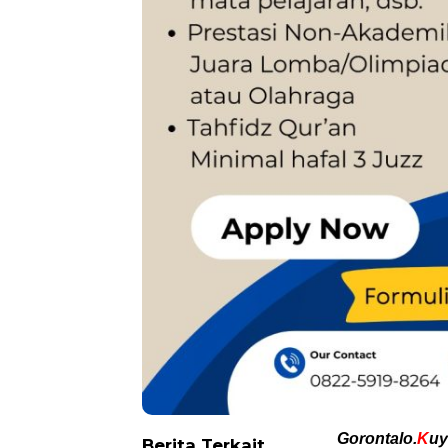
Gorontalo.
K
uy
Berita Terkait