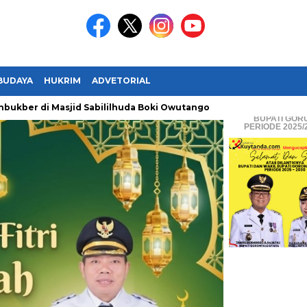
BUDAYA
HUKRIM
ADVETORIAL
er di Masjid Sabililhuda Boki Owutango
Pemboman ikan masih
BUPATI & WA
BUPATI GOR
PERIODE 2025/