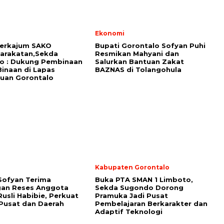
i
Ekonomi
Perkajum SAKO
Bupati Gorontalo Sofyan Puhi
arakatan,Sekda
Resmikan Mahyani dan
o : Dukung Pembinaan
Salurkan Bantuan Zakat
inaan di Lapas
BAZNAS di Tolangohula
uan Gorontalo
i
Kabupaten Gorontalo
Sofyan Terima
Buka PTA SMAN 1 Limboto,
gan Reses Anggota
Sekda Sugondo Dorong
Rusli Habibie, Perkuat
Pramuka Jadi Pusat
 Pusat dan Daerah
Pembelajaran Berkarakter dan
Adaptif Teknologi