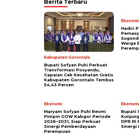
Berita Terbaru
Ekonom
Hadiri 
Pemasy
Sugond
Warga B
Peremp
Kabupaten Gorontalo
Bupati Sofyan Puhi Perkuat
Transformasi Posyandu,
Capaian Cek Kesehatan Gratis
Kabupaten Gorontalo Tembus
54,43 Persen
Ekonomi
Ekonom
Maryam Sofyan Puhi Resmi
Bupati 
Pimpin GOW Kabgor Periode
Kunjun
2026–2031, Siap Perkuat
DPR RI 
Sinergi Pemberdayaan
Sinergi
Perempuan