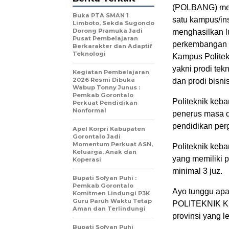
(POLBANG) me
Buka PTA SMAN 1
satu kampus/ins
Limboto, Sekda Sugondo
Dorong Pramuka Jadi
menghasilkan l
Pusat Pembelajaran
perkembangan t
Berkarakter dan Adaptif
Teknologi
Kampus Politek
yakni prodi tek
Kegiatan Pembelajaran
2026 Resmi Dibuka
dan prodi bisni
Wabup Tonny Junus :
Pemkab Gorontalo
Politeknik keb
Perkuat Pendidikan
Nonformal
penerus masa d
pendidikan perg
Apel Korpri Kabupaten
Gorontalo Jadi
Momentum Perkuat ASN,
Politeknik keb
Keluarga, Anak dan
yang memiliki 
Koperasi
minimal 3 juz.
Bupati Sofyan Puhi :
Pemkab Gorontalo
Ayo tunggu apal
Komitmen Lindungi P3K
Guru Paruh Waktu Tetap
POLITEKNIK K
Aman dan Terlindungi
provinsi yang l
Bupati Sofyan Puhi