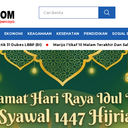
EKONOMI
KEAGAMAAN
KESEHATAN
PENDIDIKAN
SOSIAL 
ubes LBBP (RI)
Marijo I’tikaf 10 Malam Terakhir Dan Sahbukb