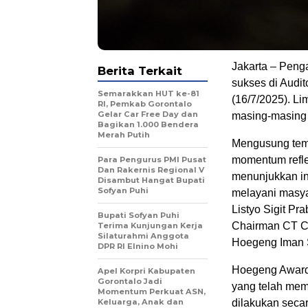
Jakarta – Peng
Berita Terkait
sukses di Audit
Semarakkan HUT ke-81
(16/7/2025). Li
RI, Pemkab Gorontalo
Gelar Car Free Day dan
masing-masing 
Bagikan 1.000 Bendera
Merah Putih
Mengusung tema
momentum refle
Para Pengurus PMI Pusat
Dan Rakernis Regional V
menunjukkan int
Disambut Hangat Bupati
Sofyan Puhi
melayani masyara
Listyo Sigit Pr
Bupati Sofyan Puhi
Chairman CT Co
Terima Kunjungan Kerja
Silaturahmi Anggota
Hoegeng Iman 
DPR RI Elnino Mohi
Hoegeng Awards
Apel Korpri Kabupaten
Gorontalo Jadi
yang telah mem
Momentum Perkuat ASN,
Keluarga, Anak dan
dilakukan secar