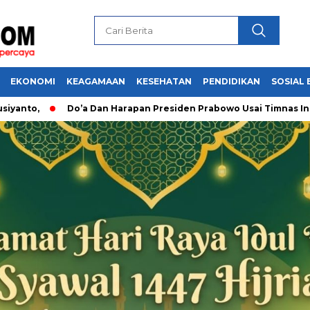
EKONOMI
KEAGAMAAN
KESEHATAN
PENDIDIKAN
SOSIAL 
Do’a Dan Harapan Presiden Prabowo Usai Timnas Indonesi