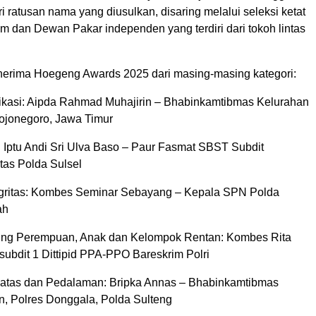
i ratusan nama yang diusulkan, disaring melalui seleksi ketat
om dan Dewan Pakar independen yang terdiri dari tokoh lintas
enerima Hoegeng Awards 2025 dari masing-masing kategori:
dikasi: Aipda Rahmad Muhajirin – Bhabinkamtibmas Kelurahan
ojonegoro, Jawa Timur
if: Iptu Andi Sri Ulva Baso – Paur Fasmat SBST Subdit
tas Polda Sulsel
tegritas: Kombes Seminar Sebayang – Kepala SPN Polda
ah
dung Perempuan, Anak dan Kelompok Rentan: Kombes Rita
subdit 1 Dittipid PPA-PPO Bareskrim Polri
 Batas dan Pedalaman: Bripka Annas – Bhabinkamtibmas
, Polres Donggala, Polda Sulteng