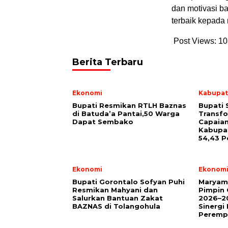
dan motivasi b
terbaik kepada 
Post Views:
10
Berita Terbaru
Ekonomi
Kabupat
Bupati Resmikan RTLH Baznas
Bupati 
di Batuda’a Pantai,50 Warga
Transfo
Dapat Sembako
Capaian
Kabupa
54,43 P
Ekonomi
Ekonom
Bupati Gorontalo Sofyan Puhi
Maryam
Resmikan Mahyani dan
Pimpin
Salurkan Bantuan Zakat
2026–20
BAZNAS di Tolangohula
Sinerg
Peremp