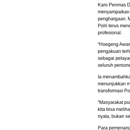
Karo Penmas Di
menyampaikan 
penghargaan. 
Polri terus me
profesional.
“Hoegeng Award
pengakuan terh
sebagai pelaya
seluruh persone
Ia menambahkan
menunjukkan me
transformasi Pol
“Masyarakat pun
kita bisa melih
nyata, bukan se
Para pemenang 