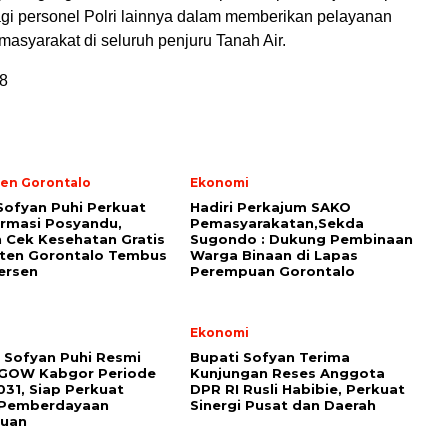
agi personel Polri lainnya dalam memberikan pelayanan
masyarakat di seluruh penjuru Tanah Air.
8
en Gorontalo
Ekonomi
Sofyan Puhi Perkuat
Hadiri Perkajum SAKO
rmasi Posyandu,
Pemasyarakatan,Sekda
 Cek Kesehatan Gratis
Sugondo : Dukung Pembinaan
ten Gorontalo Tembus
Warga Binaan di Lapas
ersen
Perempuan Gorontalo
i
Ekonomi
 Sofyan Puhi Resmi
Bupati Sofyan Terima
 GOW Kabgor Periode
Kunjungan Reses Anggota
31, Siap Perkuat
DPR RI Rusli Habibie, Perkuat
i Pemberdayaan
Sinergi Pusat dan Daerah
uan