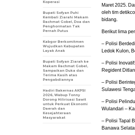
Koperasi
Maret 2025. Dar
oleh tim detikc
Bupati Sofyan Puhi
Kembali Ziarahi Makam
bidang.
Rachmat Gobel, Doa dan
Penghormatan Tak
Pernah Putus
Berikut lima p
Kabgor Berkomitmen
– Polisi Berde
Wujudkan Kabupaten
Ledok Kulon, B
Layak Anak
Bupati Sofyan Ziarah ke
– Polisi Inovat
Makam Rachmat Gobel,
Regident Ditlan
Sampaikan Duka dan
Terima Kasih atas
Pengabdiannya
– Polisi Berin
Sulawesi Teng
Hadiri Rakernas AKPSI
2026, Wabup Tonny
Dorong Hilirisasi Sawit
– Polisi Pelin
untuk Perkuat Ekonomi
Wulandari – Ka
Daerah dan
Kesejahteraan
Masyarakat
– Polisi Tapal
Banawa Selatan