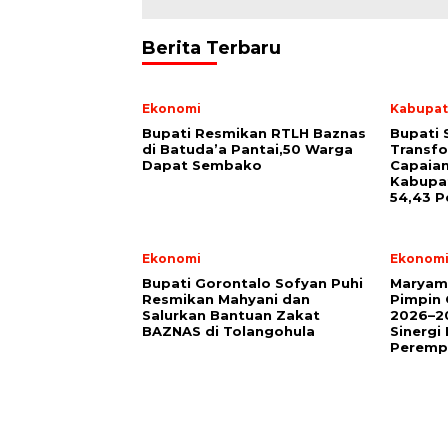
Berita Terbaru
Ekonomi
Kabupat
Bupati Resmikan RTLH Baznas
Bupati 
di Batuda’a Pantai,50 Warga
Transfo
Dapat Sembako
Capaian
Kabupa
54,43 P
Ekonomi
Ekonom
Bupati Gorontalo Sofyan Puhi
Maryam
Resmikan Mahyani dan
Pimpin
Salurkan Bantuan Zakat
2026–20
BAZNAS di Tolangohula
Sinerg
Peremp