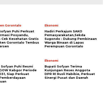
en Gorontalo
Ekonomi
Sofyan Puhi Perkuat
Hadiri Perkajum SAKO
rmasi Posyandu,
Pemasyarakatan,Sekda
 Cek Kesehatan Gratis
Sugondo : Dukung Pembinaan
ten Gorontalo Tembus
Warga Binaan di Lapas
ersen
Perempuan Gorontalo
i
Ekonomi
 Sofyan Puhi Resmi
Bupati Sofyan Terima
 GOW Kabgor Periode
Kunjungan Reses Anggota
31, Siap Perkuat
DPR RI Rusli Habibie, Perkuat
i Pemberdayaan
Sinergi Pusat dan Daerah
uan