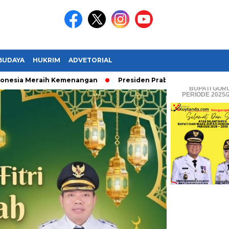
BUDAYA
HUKRIM
ADVETORIAL
 Meraih Kemenangan
Presiden Prabowo Subianto Melantik 31 
BUPATI & WA
BUPATI GOR
PERIODE 2025/