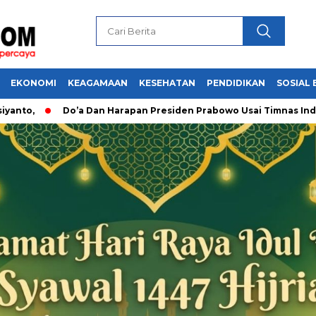
EKONOMI
KEAGAMAAN
KESEHATAN
PENDIDIKAN
SOSIAL 
Do’a Dan Harapan Presiden Prabowo Usai Timnas Indonesia