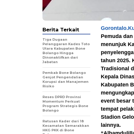
Gorontalo.K
Berita Terkait
Pemuda dan 
Tiga Dugaan
menunjuk Ka
Pelanggaran Kades Toto
Utara Kabupaten Bone
penyelenggar
Bolango Hingga
Dinonaktifkan dari
tahun 2025. 
Jabatan
Tradisional 
Pemkab Bone Bolango
Kepala Dinas
Genjot Pengendalian
Korupsi dan Manajemen
Kabupaten B
Risiko
mengungkapk
Reses DPRD Provinsi
event besar 
Momentum Perkuat
Program Strategis Bone
tempat pelak
Bolango
Stadion Gelo
Ratusan Kader dari 18
lainnya.
Kecamatan Semarakkan
HKG PKK di Bone
“Alhamdulil