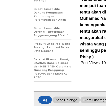
Bolango
menjadi tuan
Bupati Ismet Mile
tentu akan d
Dukung Penguatan
Perlindungan
Muhamad Yam
Perempuan dan Anak
Ia mengatak
Bupati Ismet Mile
tentu akan r
Dorong Pengelolaan
Anggaran yang Efektif
masyarakat 
wisata yang 
Produktivitas Padi Bone
Bolango Lampaui Rata-
seminggu pe
Rata Nasional
Risky )
Perkuat Ekonomi Umat,
Post Views:
10
BAZNAS Bone Bolango
dan HEBITREN Gorontalo
Guncang Panggung
PESONA dan PENAS XVII
2026
Tag :
Bone Bolango
Event Olahrag