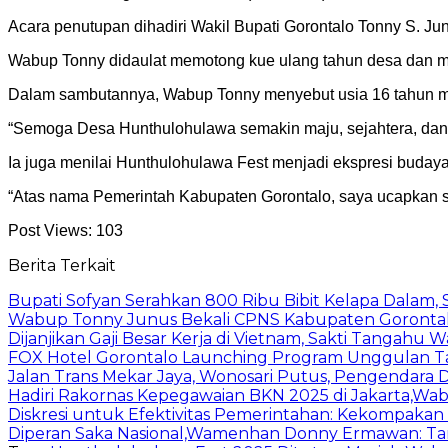
Acara penutupan dihadiri Wakil Bupati Gorontalo Tonny S. 
Wabup Tonny didaulat memotong kue ulang tahun desa dan 
Dalam sambutannya, Wabup Tonny menyebut usia 16 tahun m
“Semoga Desa Hunthulohulawa semakin maju, sejahtera, dan tet
Ia juga menilai Hunthulohulawa Fest menjadi ekspresi buday
“Atas nama Pemerintah Kabupaten Gorontalo, saya ucapkan 
Post Views:
103
Berita Terkait
Bupati Sofyan Serahkan 800 Ribu Bibit Kelapa Dalam, 
Wabup Tonny Junus Bekali CPNS Kabupaten Gorontalo
Dijanjikan Gaji Besar Kerja di Vietnam, Sakti Tangah
‎FOX Hotel Gorontalo Launching Program Unggulan 
Jalan Trans Mekar Jaya, Wonosari Putus, Pengendara
Hadiri Rakornas Kepegawaian BKN 2025 di Jakarta,Wab
Diskresi untuk Efektivitas Pemerintahan: Kekompakan 
Diperan Saka Nasional,Wamenhan Donny Ermawan: 