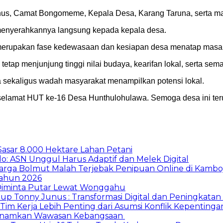
Junus, Camat Bongomeme, Kepala Desa, Karang Taruna, serta m
menyerahkannya langsung kepada kepala desa.
erupakan fase kedewasaan dan kesiapan desa menatap masa d
ap menjunjung tinggi nilai budaya, kearifan lokal, serta sema
a sekaligus wadah masyarakat menampilkan potensi lokal.
selamat HUT ke-16 Desa Hunthulohulawa. Semoga desa ini te
Sasar 8.000 Hektare Lahan Petani
: ASN Unggul Harus Adaptif dan Melek Digital
u Warga Bolmut Malah Terjebak Penipuan Online di Kambo
Tahun 2026
 Diminta Putar Lewat Wonggahu
up Tonny Junus : Transformasi Digital dan Peningkata
Tim Kerja Lebih Penting dari Asumsi Konflik Kepentinga
Tanamkan Wawasan Kebangsaan