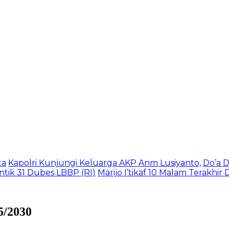
ta
Kapolri Kunjungi Keluarga AKP Anm Lusiyanto,
Do’a 
tik 31 Dubes LBBP (RI)
Marijo I’tikaf 10 Malam Terakhi
5/2030