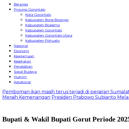
Beranda
Provinsi Gorontalo
Kota Gorontalo
Kabupaten Bone Bolango
Kabupaten Boalemo
Kabupaten Gorontalo
Kabupaten Gorontalo Utara
Kabupaten Pohuato
Nasional
Ekonomi
Keagamaan
Kesehatan
Pendidikan
Sosial Budaya
Hukrim
Advetorial
Pemboman ikan masih terus terjadi di perairan Sumala
Meraih Kemenangan
Presiden Prabowo Subianto Melan
Bupati & Wakil Bupati Gorut Periode 202