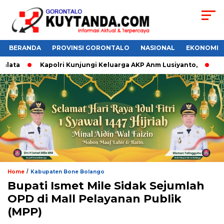
BERANDA
PROVINSI GORONTALO
NASIONAL
EKONOMI
lata
Kapolri Kunjungi Keluarga AKP Anm Lusiyanto,
Do’a
/
Home
Kabupaten Bone Bolango
Bupati Ismet Mile Sidak Sejumlah
OPD di Mall Pelayanan Publik
(MPP)