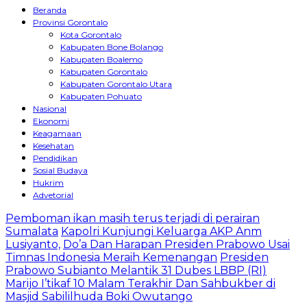
Beranda
Provinsi Gorontalo
Kota Gorontalo
Kabupaten Bone Bolango
Kabupaten Boalemo
Kabupaten Gorontalo
Kabupaten Gorontalo Utara
Kabupaten Pohuato
Nasional
Ekonomi
Keagamaan
Kesehatan
Pendidikan
Sosial Budaya
Hukrim
Advetorial
Pemboman ikan masih terus terjadi di perairan
Sumalata
Kapolri Kunjungi Keluarga AKP Anm
Lusiyanto,
Do’a Dan Harapan Presiden Prabowo Usai
Timnas Indonesia Meraih Kemenangan
Presiden
Prabowo Subianto Melantik 31 Dubes LBBP (RI)
Marijo I’tikaf 10 Malam Terakhir Dan Sahbukber di
Masjid Sabililhuda Boki Owutango