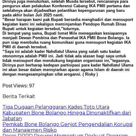
Dirinya juga menuturkan, setelah Musda tersebut, rencananya para
pengurus akan pelakukan Konferensi Cabang IKA PMII pertama dan
setelahnya akan dijadwalkan pelantikan kepengurusan yang baru
pada akhir bulan Juli 2025 nanti.
“Besar harapan kami pak Bupati bersedia menghadiri dan mensuport
kegiatan kami ini sekaligus meminjamkan Pendopo Rumah Dinas
Bupati untuk kegiatan tersebut,”tuturnya.
Di tempat yang sama, Bupati Ismet Mile menegaskan kesiapannya
menjadi Dewan Pembina dan Penasehat IKA PMII Bone Bolango. Ia
pun siap membuka ruang komunikasi guna mensuport kegiatan IKA
PMII di daerah tersebut.
“Saya ini adalah kader Nahdlatul Ulama yang salah satu badan
otonomnya adalah PMII ini. Jadi tidak ada alasan bagi saya untuk
tidak mensuport dan mendukung kegiatan organisasi ini,”tegasnya.
Dirinya pun berharap kedepan partisipasi para kader Nahdlatul Ulama
ini akan besar dalam mensyiarkan ajaran agama Islam di daerah ini
dengan mengesampingkan sifat arogansi. ( Risky )
Post Views:
97
Berita Terkait
Tiga Dugaan Pelanggaran Kades Toto Utara
Kabupaten Bone Bolango Hingga Dinonaktifkan dari
Jabatan
Pemkab Bone Bolango Genjot Pengendalian Korupsi
dan Manajemen Risiko
Reses DPRD Provinsi Momentum Perkuat Program