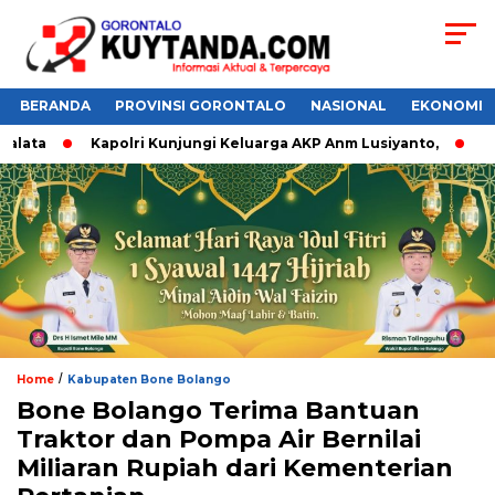
BERANDA
PROVINSI GORONTALO
NASIONAL
EKONOMI
lata
Kapolri Kunjungi Keluarga AKP Anm Lusiyanto,
Do’a
/
Home
Kabupaten Bone Bolango
Bone Bolango Terima Bantuan
Traktor dan Pompa Air Bernilai
Miliaran Rupiah dari Kementerian