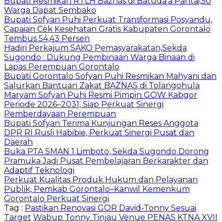
Bupati Resmikan RTLH Baznas di Batuda’a Pantai,50
Warga Dapat Sembako
Bupati Sofyan Puhi Perkuat Transformasi Posyandu,
Capaian Cek Kesehatan Gratis Kabupaten Gorontalo
Tembus 54,43 Persen
Hadiri Perkajum SAKO Pemasyarakatan,Sekda
Sugondo : Dukung Pembinaan Warga Binaan di
Lapas Perempuan Gorontalo
Bupati Gorontalo Sofyan Puhi Resmikan Mahyani dan
Salurkan Bantuan Zakat BAZNAS di Tolangohula
Maryam Sofyan Puhi Resmi Pimpin GOW Kabgor
Periode 2026–2031, Siap Perkuat Sinergi
Pemberdayaan Perempuan
Bupati Sofyan Terima Kunjungan Reses Anggota
DPR RI Rusli Habibie, Perkuat Sinergi Pusat dan
Daerah
Buka PTA SMAN 1 Limboto, Sekda Sugondo Dorong
Pramuka Jadi Pusat Pembelajaran Berkarakter dan
Adaptif Teknologi
Perkuat Kualitas Produk Hukum dan Pelayanan
Publik, Pemkab Gorontalo–Kanwil Kemenkum
Gorontalo Perkuat Sinergi
Tag :
Pastikan Renovasi GOR David-Tonny Sesuai
Target
Wabup Tonny Tinjau Venue PENAS KTNA XVII