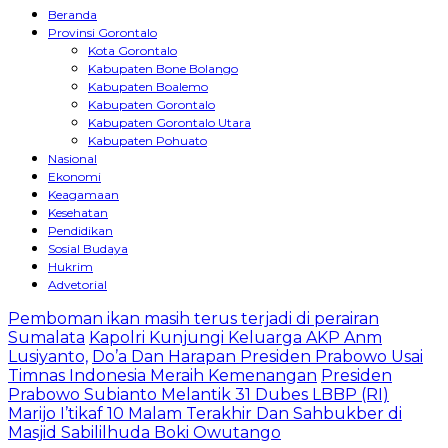
Beranda
Provinsi Gorontalo
Kota Gorontalo
Kabupaten Bone Bolango
Kabupaten Boalemo
Kabupaten Gorontalo
Kabupaten Gorontalo Utara
Kabupaten Pohuato
Nasional
Ekonomi
Keagamaan
Kesehatan
Pendidikan
Sosial Budaya
Hukrim
Advetorial
Pemboman ikan masih terus terjadi di perairan
Sumalata
Kapolri Kunjungi Keluarga AKP Anm
Lusiyanto,
Do’a Dan Harapan Presiden Prabowo Usai
Timnas Indonesia Meraih Kemenangan
Presiden
Prabowo Subianto Melantik 31 Dubes LBBP (RI)
Marijo I’tikaf 10 Malam Terakhir Dan Sahbukber di
Masjid Sabililhuda Boki Owutango