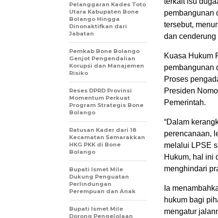
terkait isu dug
Pelanggaran Kades Toto
Utara Kabupaten Bone
pembangunan da
Bolango Hingga
tersebut, menur
Dinonaktifkan dari
Jabatan
dan cenderung b
Pemkab Bone Bolango
Kuasa Hukum P
Genjot Pengendalian
Korupsi dan Manajemen
pembangunan da
Risiko
Proses pengada
Presiden Nomo
Reses DPRD Provinsi
Momentum Perkuat
Pemerintah.
Program Strategis Bone
Bolango
“Dalam kerangka
Ratusan Kader dari 18
perencanaan, le
Kecamatan Semarakkan
HKG PKK di Bone
melalui LPSE s
Bolango
Hukum, hal ini
menghindari pra
Bupati Ismet Mile
Dukung Penguatan
Perlindungan
Ia menambahkan
Perempuan dan Anak
hukum bagi piha
Bupati Ismet Mile
mengatur jalan
Dorong Pengelolaan