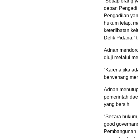
“Setiap orang y
depan Pengadil
Pengadilan ya
hukum tetap, m
keterlibatan ke
Delik Pidana,” t
Adnan mendoro
diuji melalui 
“Karena jika a
berwenang meni
Adnan menutup 
pemerintah dae
yang bersih.
“Secara hukum
good governanc
Pembangunan in