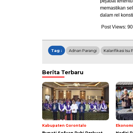
pejabat terten
memastikan selu
dalam rel konst
Post Views:
90
Tag :
Adnan Parangi
Kalarifikasi Isu
Berita Terbaru
Kabupaten Gorontalo
Ekonom
Bupati Sofyan Puhi Perkuat
Hadiri 