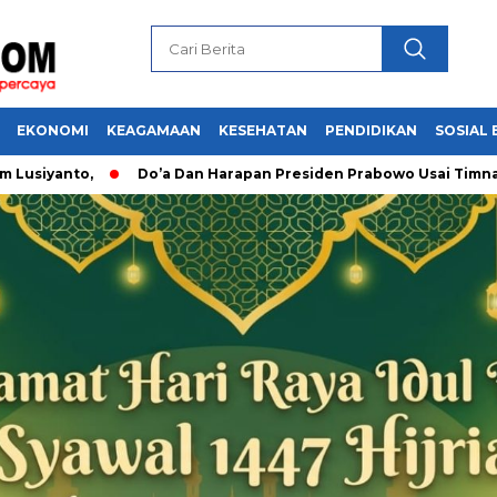
EKONOMI
KEAGAMAAN
KESEHATAN
PENDIDIKAN
SOSIAL 
o,
Do’a Dan Harapan Presiden Prabowo Usai Timnas Indones