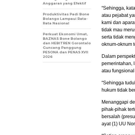
Anggaran yang Efektif
“Sehingga, kata
Produktivitas Padi Bone
atau pejabat ya
Bolango Lampaui Rata-
kami dan apara
Rata Nasional
tidak mau merus
Perkuat Ekonomi Umat,
serta tidak me
BAZNAS Bone Bolango
dan HEBITREN Gorontalo
oknum-oknum ter
Guncang Panggung
PESONA dan PENAS XVII
Dalam perspekt
2026
pemerintahan, l
atau fungsiona
“Sehingga tudu
hukum tidak ber
Menanggapi de
pihak-pihak te
bersalah (pres
ayat (1) UU No