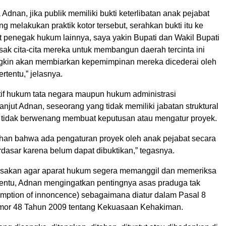
 Adnan, jika publik memiliki bukti keterlibatan anak pejabat
ng melakukan praktik kotor tersebut, serahkan bukti itu ke
t penegak hukum lainnya, saya yakin Bupati dan Wakil Bupati
ak cita-cita mereka untuk membangun daerah tercinta ini
ngkin akan membiarkan kepemimpinan mereka dicederai oleh
tentu,” jelasnya.
if hukum tata negara maupun hukum administrasi
anjut Adnan, seseorang yang tidak memiliki jabatan struktural
l tidak berwenang membuat keputusan atau mengatur proyek.
han bahwa ada pengaturan proyek oleh anak pejabat secara
dasar karena belum dapat dibuktikan,” tegasnya.
sakan agar aparat hukum segera memanggil dan memeriksa
rtentu, Adnan mengingatkan pentingnya asas praduga tak
umption of innoncence) sebagaimana diatur dalam Pasal 8
mor 48 Tahun 2009 tentang Kekuasaan Kehakiman.