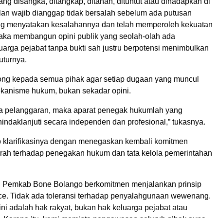
ang disangka, ditangkap, ditahan, dituntut atau dihadapkan di
an wajib dianggap tidak bersalah sebelum ada putusan
ng menyatakan kesalahannya dan telah memperoleh kekuatan
aka membangun opini publik yang seolah-olah ada
luarga pejabat tanpa bukti sah justru berpotensi menimbulkan
uturnya.
ng kepada semua pihak agar setiap dugaan yang muncul
mekanisme hukum, bukan sekadar opini.
da pelanggaran, maka aparat penegak hukumlah yang
ndaklanjuti secara independen dan profesional,” tukasnya.
klarifikasinya dengan menegaskan kembali komitmen
rah terhadap penegakan hukum dan tata kelola pemerintahan
, Pemkab Bone Bolango berkomitmen menjalankan prinsip
e. Tidak ada toleransi terhadap penyalahgunaan wewenang.
i adalah hak rakyat, bukan hak keluarga pejabat atau