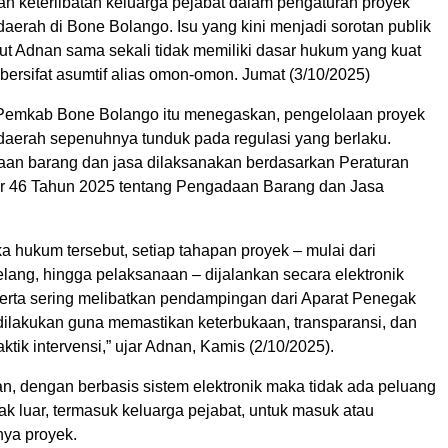
aan keterlibatan keluarga pejabat dalam pengaturan proyek
erah di Bone Bolango. Isu yang kini menjadi sorotan publik
ut Adnan sama sekali tidak memiliki dasar hukum yang kuat
ersifat asumtif alias omon-omon. Jumat (3/10/2025)
emkab Bone Bolango itu menegaskan, pengelolaan proyek
erah sepenuhnya tunduk pada regulasi yang berlaku.
an barang dan jasa dilaksanakan berdasarkan Peraturan
r 46 Tahun 2025 tentang Pengadaan Barang dan Jasa
 hukum tersebut, setiap tahapan proyek – mulai dari
lang, hingga pelaksanaan – dijalankan secara elektronik
erta sering melibatkan pendampingan dari Aparat Penegak
 dilakukan guna memastikan keterbukaan, transparansi, dan
ktik intervensi,” ujar Adnan, Kamis (2/10/2025).
, dengan berbasis sistem elektronik maka tidak ada peluang
k luar, termasuk keluarga pejabat, untuk masuk atau
nya proyek.