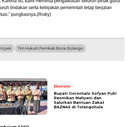
tu. Karena itu, kami meminta pengawasan seluruh pihak guna
ruh tindakan serta kebijakan pemerintah tetap berjalan
itusi,” pungkasnya.(Risky)
 Proyek
Tim Hukum Pemkab Bone Bolango
Ekonomi
Bupati Gorontalo Sofyan Puhi
Resmikan Mahyani dan
Salurkan Bantuan Zakat
BAZNAS di Tolangohula
i
Perkajum SAKO