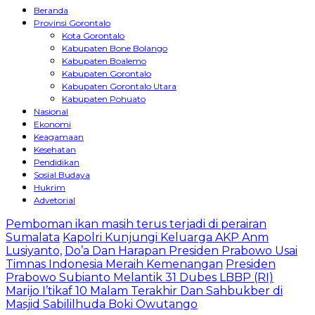
Beranda
Provinsi Gorontalo
Kota Gorontalo
Kabupaten Bone Bolango
Kabupaten Boalemo
Kabupaten Gorontalo
Kabupaten Gorontalo Utara
Kabupaten Pohuato
Nasional
Ekonomi
Keagamaan
Kesehatan
Pendidikan
Sosial Budaya
Hukrim
Advetorial
Pemboman ikan masih terus terjadi di perairan
Sumalata
Kapolri Kunjungi Keluarga AKP Anm
Lusiyanto,
Do’a Dan Harapan Presiden Prabowo Usai
Timnas Indonesia Meraih Kemenangan
Presiden
Prabowo Subianto Melantik 31 Dubes LBBP (RI)
Marijo I’tikaf 10 Malam Terakhir Dan Sahbukber di
Masjid Sabililhuda Boki Owutango