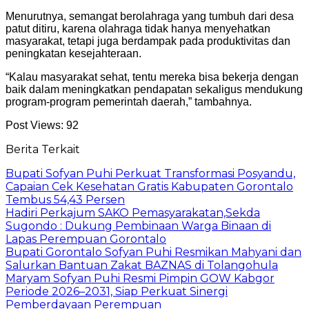
Menurutnya, semangat berolahraga yang tumbuh dari desa
patut ditiru, karena olahraga tidak hanya menyehatkan
masyarakat, tetapi juga berdampak pada produktivitas dan
peningkatan kesejahteraan.
“Kalau masyarakat sehat, tentu mereka bisa bekerja dengan
baik dalam meningkatkan pendapatan sekaligus mendukung
program-program pemerintah daerah,” tambahnya.
Post Views:
92
Berita Terkait
Bupati Sofyan Puhi Perkuat Transformasi Posyandu,
Capaian Cek Kesehatan Gratis Kabupaten Gorontalo
Tembus 54,43 Persen
Hadiri Perkajum SAKO Pemasyarakatan,Sekda
Sugondo : Dukung Pembinaan Warga Binaan di
Lapas Perempuan Gorontalo
Bupati Gorontalo Sofyan Puhi Resmikan Mahyani dan
Salurkan Bantuan Zakat BAZNAS di Tolangohula
Maryam Sofyan Puhi Resmi Pimpin GOW Kabgor
Periode 2026–2031, Siap Perkuat Sinergi
Pemberdayaan Perempuan