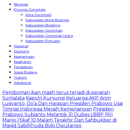
Beranda
Provinsi Gorontalo
Kota Gorontalo
Kabupaten Bone Bolango
Kabupaten Boalemo
Kabupaten Gorontalo
Kabupaten Gorontalo Utara
Kabupaten Pohuato
Nasional
Ekonomi
Keagamaan
Kesehatan
Pendidikan
Sosial Budaya
Hukrim
Advetorial
Pemboman ikan masih terus terjadi di perairan
Sumalata
Kapolri Kunjungi Keluarga AKP Anm
Lusiyanto,
Do’a Dan Harapan Presiden Prabowo Usai
Timnas Indonesia Meraih Kemenangan
Presiden
Prabowo Subianto Melantik 31 Dubes LBBP (RI)
Marijo I’tikaf 10 Malam Terakhir Dan Sahbukber di
Masjid Sabililhuda Boki Owutango