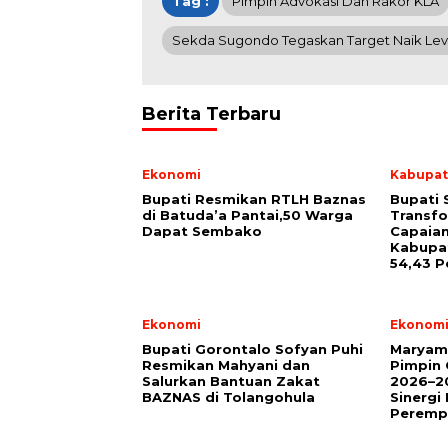
Tag :
Pimpin Advokasi Dan Rakor KLA
Sekda Sugondo Tegaskan Target Naik Lev
Berita Terbaru
Ekonomi
Kabupat
Bupati Resmikan RTLH Baznas
Bupati 
di Batuda’a Pantai,50 Warga
Transfo
Dapat Sembako
Capaian
Kabupa
54,43 P
Ekonomi
Ekonom
Bupati Gorontalo Sofyan Puhi
Maryam
Resmikan Mahyani dan
Pimpin
Salurkan Bantuan Zakat
2026–20
BAZNAS di Tolangohula
Sinerg
Peremp