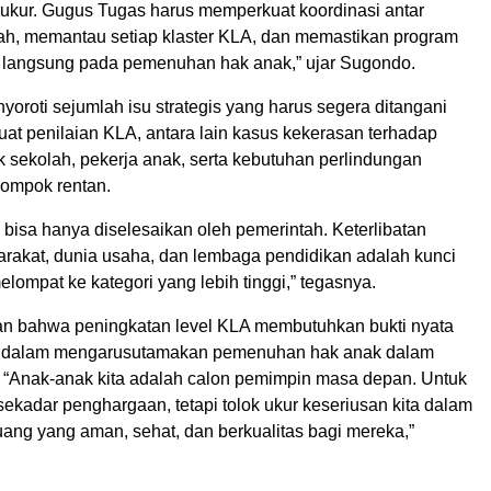
erukur. Gugus Tugas harus memperkuat koordinasi antar
ah, memantau setiap klaster KLA, dan memastikan program
 langsung pada pemenuhan hak anak,” ujar Sugondo.
oroti sejumlah isu strategis yang harus segera ditangani
at penilaian KLA, antara lain kasus kekerasan terhadap
k sekolah, pekerja anak, serta kebutuhan perlindungan
lompok rentan.
dak bisa hanya diselesaikan oleh pemerintah. Keterlibatan
arakat, dunia usaha, dan lembaga pendidikan adalah kunci
melompat ke kategori yang lebih tinggi,” tegasnya.
n bahwa peningkatan level KLA membutuhkan bukti nyata
dalam mengarusutamakan pemenuhan hak anak dalam
. “Anak-anak kita adalah calon pemimpin masa depan. Untuk
sekadar penghargaan, tetapi tolok ukur keseriusan kita dalam
ang yang aman, sehat, dan berkualitas bagi mereka,”