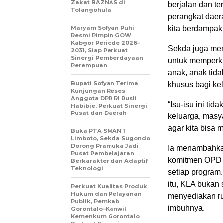
Zakat BAZNAS di
berjalan dan t
Tolangohula
perangkat daer
Maryam Sofyan Puhi
kita berdampak
Resmi Pimpin GOW
Kabgor Periode 2026–
Sekda juga meny
2031, Siap Perkuat
Sinergi Pemberdayaan
untuk memperku
Perempuan
anak, anak tida
Bupati Sofyan Terima
khusus bagi ke
Kunjungan Reses
Anggota DPR RI Rusli
“Isu-isu ini ti
Habibie, Perkuat Sinergi
Pusat dan Daerah
keluarga, masy
agar kita bisa 
Buka PTA SMAN 1
Limboto, Sekda Sugondo
Dorong Pramuka Jadi
Ia menambahka
Pusat Pembelajaran
komitmen OPD 
Berkarakter dan Adaptif
Teknologi
setiap program
itu, KLA bukan 
Perkuat Kualitas Produk
Hukum dan Pelayanan
menyediakan ru
Publik, Pemkab
imbuhnya.
Gorontalo–Kanwil
Kemenkum Gorontalo