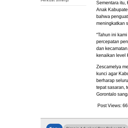
Perkuat Sinergi
Sementara itu
Anak Kabupate
bahwa penguata
meningkatkan s
“Tahun ini kami
percepatan pend
dan kecamatan
kenaikan level 
Zescamelya men
kunci agar Kab
berharap selur
tepat sasaran, 
Gorontalo sanga
Post Views:
66