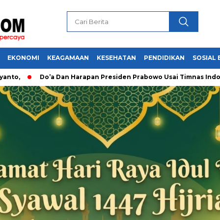
EKONOMI
KEAGAMAAN
KESEHATAN
PENDIDIKAN
SOSIAL 
Do’a Dan Harapan Presiden Prabowo Usai Timnas Indonesia 