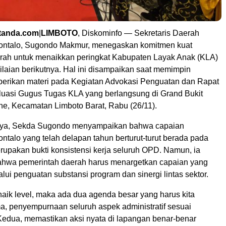
ytanda.com
|
LIMBOTO
, Diskominfo — Sekretaris Daerah
ontalo, Sugondo Makmur, menegaskan komitmen kuat
rah untuk menaikkan peringkat Kabupaten Layak Anak (KLA)
ilaian berikutnya. Hal ini disampaikan saat memimpin
erikan materi pada Kegiatan Advokasi Penguatan dan Rapat
luasi Gugus Tugas KLA yang berlangsung di Grand Bukit
ne, Kecamatan Limboto Barat, Rabu (26/11).
ya, Sekda Sugondo menyampaikan bahwa capaian
talo yang telah delapan tahun berturut-turut berada pada
rupakan bukti konsistensi kerja seluruh OPD. Namun, ia
hwa pemerintah daerah harus menargetkan capaian yang
lalui penguatan substansi program dan sinergi lintas sektor.
n naik level, maka ada dua agenda besar yang harus kita
ma, penyempurnaan seluruh aspek administratif sesuai
 Kedua, memastikan aksi nyata di lapangan benar-benar