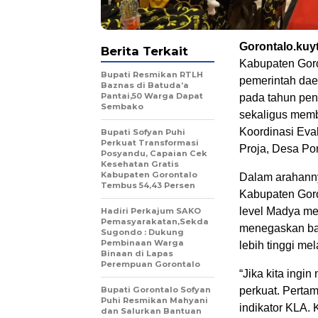
Gorontalo.ku
Berita Terkait
Kabupaten Gor
Bupati Resmikan RTLH
pemerintah dae
Baznas di Batuda’a
Pantai,50 Warga Dapat
pada tahun pen
Sembako
sekaligus memb
Koordinasi Eva
Bupati Sofyan Puhi
Perkuat Transformasi
Proja, Desa Po
Posyandu, Capaian Cek
Kesehatan Gratis
Kabupaten Gorontalo
Dalam arahann
Tembus 54,43 Persen
Kabupaten Goron
level Madya me
Hadiri Perkajum SAKO
Pemasyarakatan,Sekda
menegaskan ba
Sugondo : Dukung
Pembinaan Warga
lebih tinggi me
Binaan di Lapas
Perempuan Gorontalo
“Jika kita ingi
Bupati Gorontalo Sofyan
perkuat. Perta
Puhi Resmikan Mahyani
indikator KLA.
dan Salurkan Bantuan