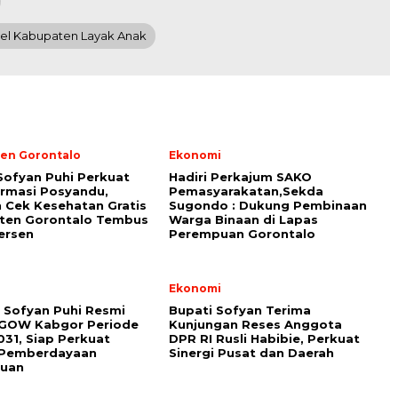
el Kabupaten Layak Anak
en Gorontalo
Ekonomi
Sofyan Puhi Perkuat
Hadiri Perkajum SAKO
rmasi Posyandu,
Pemasyarakatan,Sekda
 Cek Kesehatan Gratis
Sugondo : Dukung Pembinaan
ten Gorontalo Tembus
Warga Binaan di Lapas
ersen
Perempuan Gorontalo
i
Ekonomi
 Sofyan Puhi Resmi
Bupati Sofyan Terima
 GOW Kabgor Periode
Kunjungan Reses Anggota
31, Siap Perkuat
DPR RI Rusli Habibie, Perkuat
i Pemberdayaan
Sinergi Pusat dan Daerah
uan