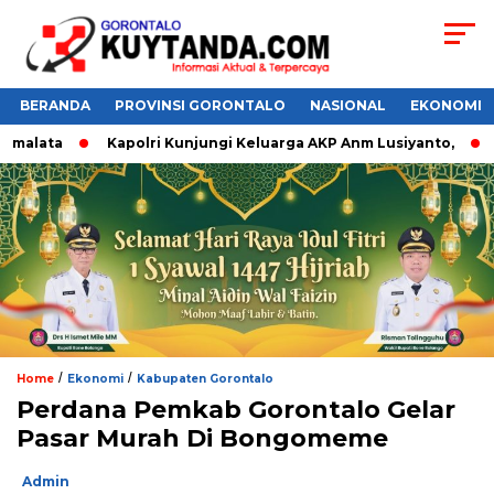
BERANDA
PROVINSI GORONTALO
NASIONAL
EKONOMI
malata
Kapolri Kunjungi Keluarga AKP Anm Lusiyanto,
D
/
/
Home
Ekonomi
Kabupaten Gorontalo
Perdana Pemkab Gorontalo Gelar
Pasar Murah Di Bongomeme
Admin