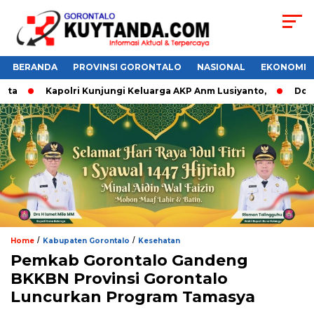
BERANDA
PROVINSI GORONTALO
NASIONAL
EKONOMI
a
Kapolri Kunjungi Keluarga AKP Anm Lusiyanto,
Do’a D
/
/
Home
Kabupaten Gorontalo
Kesehatan
Pemkab Gorontalo Gandeng
BKKBN Provinsi Gorontalo
Luncurkan Program Tamasya