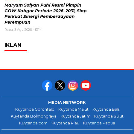
Maryam Sofyan Puhi Resmi Pimpin
GOW Kabgor Periode 2026–2031, Siap
Perkuat Sinergi Pemberdayaan
Perempuan
Rabu, 5 Agu 2026 - 13:14
IKLAN
MEDIA NETWORK
Kuytanda Gorontalo
Kuytanda Malut
Kuytanda Bali
Kuytanda Bolmongraya
Kuytanda Jatim
Kuytanda Sulut
Kuytanda.com
Kuytanda Riau
Kuytanda Papua