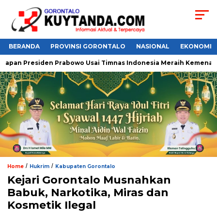
BERANDA
PROVINSI GORONTALO
NASIONAL
EKONOMI
pan Presiden Prabowo Usai Timnas Indonesia Meraih Kemenangan
/
/
Home
Hukrim
Kabupaten Gorontalo
‎Kejari Gorontalo Musnahkan
Babuk, Narkotika, Miras dan
Kosmetik Ilegal