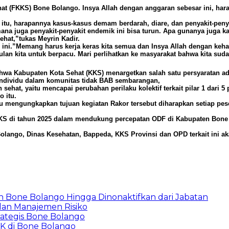
hat (FKKS) Bone Bolango. Insya Allah dengan anggaran sebesar ini, h
 itu, harapannya kasus-kasus demam berdarah, diare, dan penyakit-pen
mana juga penyakit-penyakit endemik ini bisa turun. Apa gunanya juga 
ehat,”tukas Meyrin Kadir.
hun ini.”Memang harus kerja keras kita semua dan Insya Allah dengan ke
lan kita untuk berpacu. Mari perlihatkan ke masyarakat bahwa kita sud
hwa Kabupaten Kota Sehat (KKS) menargetkan salah satu persyaratan 
 individu dalam komunitas tidak BAB sembarangan,
hat, yaitu mencapai perubahan perilaku kolektif terkait pilar 1 dari 5
 itu.
mengungkapkan tujuan kegiatan Rakor tersebut diharapkan setiap pes
KKS di tahun 2025 dalam mendukung percepatan ODF di Kabupaten Bone B
olango, Dinas Kesehatan, Bappeda, KKS Provinsi dan OPD terkait ini aka
 Bone Bolango Hingga Dinonaktifkan dari Jabatan
dan Manajemen Risiko
ategis Bone Bolango
K di Bone Bolango