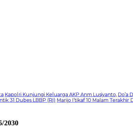
ta
Kapolri Kunjungi Keluarga AKP Anm Lusiyanto,
Do’a 
tik 31 Dubes LBBP (RI)
Marijo I’tikaf 10 Malam Terakhi
5/2030