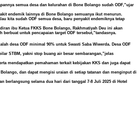
arapannya semua desa dan kelurahan di Bone Bolango sudah ODF,”ujar
yakit endemik lainnya di Bone Bolango semuanya ikut menurun.
kalau kita sudah ODF semua desa, baru penyakit endemiknya tetap
hadiran ibu Ketua FKKS Bone Bolango, Rakhmatiyah Deu ini akan
ah berbuat untuk pencapaian target ODF tersebut,”tandasnya.
adalah desa ODF minimal 90% untuk Swasti Saba Wiwerda. Desa ODF
 pilar STBM, yakni stop buang air besar sembarangan,”jelas
erta mendapatkan pemahaman terkait kebijakan KKS dan juga dapat
olango, dan dapat mengisi uraian di setiap tatanan dan menginput di
n berlangsung selama dua hari dari tanggal 7-8 Juli 2025 di Hotel