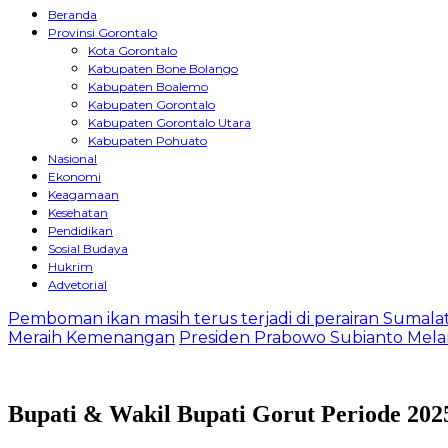
Beranda
Provinsi Gorontalo
Kota Gorontalo
Kabupaten Bone Bolango
Kabupaten Boalemo
Kabupaten Gorontalo
Kabupaten Gorontalo Utara
Kabupaten Pohuato
Nasional
Ekonomi
Keagamaan
Kesehatan
Pendidikan
Sosial Budaya
Hukrim
Advetorial
Pemboman ikan masih terus terjadi di perairan Sumala
Meraih Kemenangan
Presiden Prabowo Subianto Melan
Bupati & Wakil Bupati Gorut Periode 202