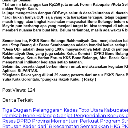
Bulango Selatan.
“Tahun ini kita anggarkan Rp150 juta untuk Forum Kabupaten/Kota Se
dokter Meyrin Kadir.
Ia juga mengatakan dengan ODF-nya seluruh desa/kelurahan di daerah
”Jadi bukan hanya ODF saja yang kita harapkan tercapai, tetapi bagai
masih tinggi atau tingkat kesehatan masyarakat Bone Bolango belum s
Meyrin pun berharap apa yang menjadi target ini bisa tercapai di ta
memberi nuansa baru buat kita. Belum terlambat, masih ada waktu 6 bu
Sementara itu, FKKS Bone Bolango Rakhmatiyah Deu, menjelaskan ba
atau Stop Buang Air Besar Sembarangan adalah kondisi ketika setiap
“Desa ODF adalah desa yang 100% masyarakatnya telah BAB di jamban se
Rakhmatiyah Deu, yang juga selaku Ketua Komisi I DPRD Bone Bolango
Sebelumnya, Ketua Harian Forum KKS Bone Bolango, Abd. Razak Kuku 
mengetahui indikator kegiatan setiap tatanan.
Selain itu, peserta dapat berkomitmen untuk melaksanakan kegiatan 
Aplikasi Si-PANTAS.
“Kegiatan Rakor yang diikuti 29 orang peserta dari unsur FKKS Bone B
Yulia Kota Gorontalo,”pungkas Razak Kuku. ( Risky )
Post Views:
124
Berita Terkait
Tiga Dugaan Pelanggaran Kades Toto Utara Kabupaten
Pemkab Bone Bolango Genjot Pengendalian Korupsi 
Reses DPRD Provinsi Momentum Perkuat Program Str
Ratusan Kader dari 18 Kecamatan Semarakkan HKG PK