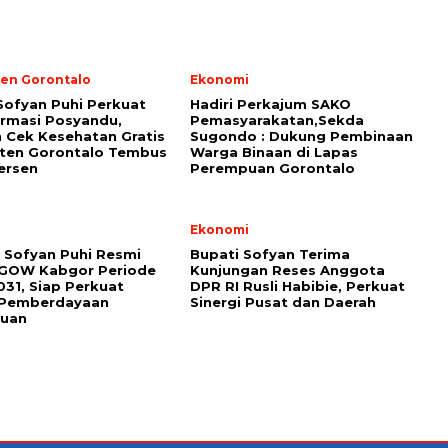
en Gorontalo
Ekonomi
Sofyan Puhi Perkuat
Hadiri Perkajum SAKO
rmasi Posyandu,
Pemasyarakatan,Sekda
 Cek Kesehatan Gratis
Sugondo : Dukung Pembinaan
ten Gorontalo Tembus
Warga Binaan di Lapas
ersen
Perempuan Gorontalo
i
Ekonomi
 Sofyan Puhi Resmi
Bupati Sofyan Terima
 GOW Kabgor Periode
Kunjungan Reses Anggota
31, Siap Perkuat
DPR RI Rusli Habibie, Perkuat
i Pemberdayaan
Sinergi Pusat dan Daerah
uan