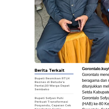
Gorontalo.ku
Berita Terkait
Gorontalo men
Bupati Resmikan RTLH
beragama dan m
Baznas di Batuda’a
Pantai,50 Warga Dapat
ditunjukkan me
Sembako
Setda Kabupate
Gorontalo Sofy
Bupati Sofyan Puhi
Perkuat Transformasi
(HAB) ke-80 Ke
Posyandu, Capaian Cek