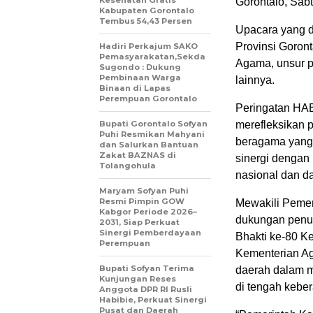
Kesehatan Gratis
Gorontalo, Sabt
Kabupaten Gorontalo
Tembus 54,43 Persen
Upacara yang d
Provinsi Goront
Hadiri Perkajum SAKO
Pemasyarakatan,Sekda
Agama, unsur p
Sugondo : Dukung
Pembinaan Warga
lainnya.
Binaan di Lapas
Perempuan Gorontalo
Peringatan HAB
Bupati Gorontalo Sofyan
merefleksikan
Puhi Resmikan Mahyani
beragama yang 
dan Salurkan Bantuan
Zakat BAZNAS di
sinergi denga
Tolangohula
nasional dan dae
Maryam Sofyan Puhi
Resmi Pimpin GOW
Mewakili Peme
Kabgor Periode 2026–
dukungan penuh
2031, Siap Perkuat
Sinergi Pemberdayaan
Bhakti ke-80 Ke
Perempuan
Kementerian Aga
Bupati Sofyan Terima
daerah dalam 
Kunjungan Reses
di tengah kebe
Anggota DPR RI Rusli
Habibie, Perkuat Sinergi
Pusat dan Daerah