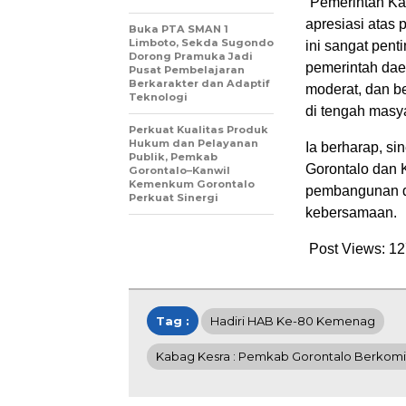
“Pemerintah Ka
apresiasi ata
Buka PTA SMAN 1
Limboto, Sekda Sugondo
ini sangat pen
Dorong Pramuka Jadi
pemerintah da
Pusat Pembelajaran
Berkarakter dan Adaptif
moderat, dan b
Teknologi
di tengah masy
Perkuat Kualitas Produk
Hukum dan Pelayanan
Ia berharap, si
Publik, Pemkab
Gorontalo dan 
Gorontalo–Kanwil
Kemenkum Gorontalo
pembangunan da
Perkuat Sinergi
kebersamaan.
Post Views:
12
Tag :
Hadiri HAB Ke-80 Kemenag
Kabag Kesra : Pemkab Gorontalo Berkom