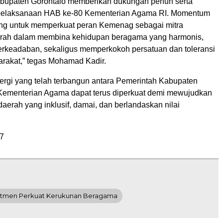
bupaten Gorontalo memberikan dukungan penuh serta
s pelaksanaan HAB ke-80 Kementerian Agama RI. Momentum
ting untuk memperkuat peran Kemenag sebagai mitra
erah dalam membina kehidupan beragama yang harmonis,
erkeadaban, sekaligus memperkokoh persatuan dan toleransi
arakat,” tegas Mohamad Kadir.
nergi yang telah terbangun antara Pemerintah Kabupaten
Kementerian Agama dapat terus diperkuat demi mewujudkan
erah yang inklusif, damai, dan berlandaskan nilai
7
itmen Perkuat Kerukunan Beragama