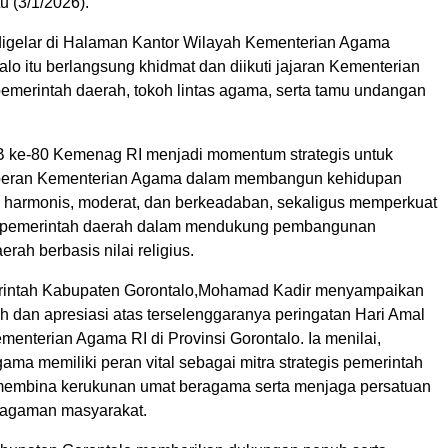
u (3/1/2026).
igelar di Halaman Kantor Wilayah Kementerian Agama
alo itu berlangsung khidmat dan diikuti jajaran Kementerian
emerintah daerah, tokoh lintas agama, serta tamu undangan
 ke-80 Kemenag RI menjadi momentum strategis untuk
 peran Kementerian Agama dalam membangun kehidupan
harmonis, moderat, dan berkeadaban, sekaligus memperkuat
n pemerintah daerah dalam mendukung pembangunan
rah berbasis nilai religius.
rintah Kabupaten Gorontalo,Mohamad Kadir menyampaikan
 dan apresiasi atas terselenggaranya peringatan Hari Amal
menterian Agama RI di Provinsi Gorontalo. Ia menilai,
ma memiliki peran vital sebagai mitra strategis pemerintah
membina kerukunan umat beragama serta menjaga persatuan
ragaman masyarakat.