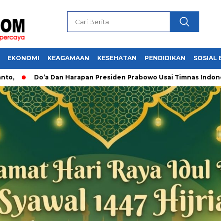
EKONOMI
KEAGAMAAN
KESEHATAN
PENDIDIKAN
SOSIAL 
Do’a Dan Harapan Presiden Prabowo Usai Timnas Indonesia Me