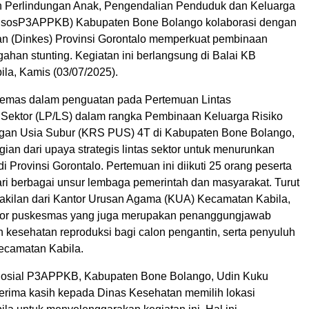
 Perlindungan Anak, Pengendalian Penduduk dan Keluarga
nsosP3APPKB) Kabupaten Bone Bolango kolaborasi dengan
n (Dinkes) Provinsi Gorontalo memperkuat pembinaan
ahan stunting. Kegiatan ini berlangsung di Balai KB
la, Kamis (03/07/2025).
ikemas dalam penguatan pada Pertemuan Lintas
 Sektor (LP/LS) dalam rangka Pembinaan Keluarga Risiko
gan Usia Subur (KRS PUS) 4T di Kabupaten Bone Bolango,
ian dari upaya strategis lintas sektor untuk menurunkan
di Provinsi Gorontalo. Pertemuan ini diikuti 25 orang peserta
ari berbagai unsur lembaga pemerintah dan masyarakat. Turut
wakilan dari Kantor Urusan Agama (KUA) Kecamatan Kabila,
ator puskesmas yang juga merupakan penanggungjawab
 kesehatan reproduksi bagi calon pengantin, serta penyuluh
ecamatan Kabila.
Sosial P3APPKB, Kabupaten Bone Bolango, Udin Kuku
rima kasih kepada Dinas Kesehatan memilih lokasi