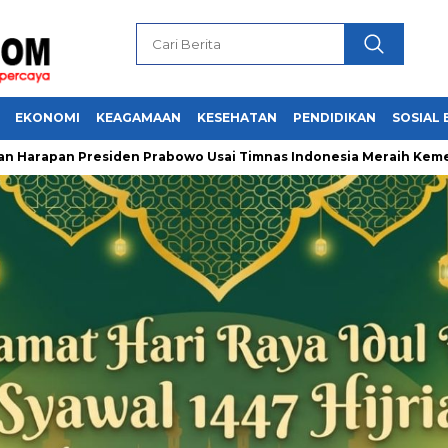
EKONOMI
KEAGAMAAN
KESEHATAN
PENDIDIKAN
SOSIAL 
an Presiden Prabowo Usai Timnas Indonesia Meraih Kemenangan