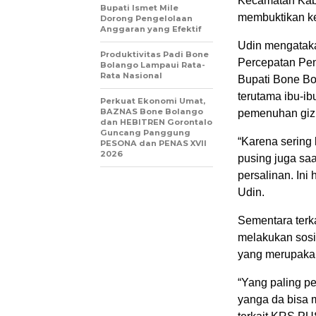
Kecamatan Kabi
Bupati Ismet Mile
membuktikan ke
Dorong Pengelolaan
Anggaran yang Efektif
Udin mengataka
Produktivitas Padi Bone
Percepatan Pen
Bolango Lampaui Rata-
Rata Nasional
Bupati Bone Bo
terutama ibu-i
Perkuat Ekonomi Umat,
BAZNAS Bone Bolango
pemenuhan gizi
dan HEBITREN Gorontalo
Guncang Panggung
“Karena sering 
PESONA dan PENAS XVII
2026
pusing juga sa
persalinan. Ini
Udin.
Sementara terk
melakukan sosi
yang merupakan
“Yang paling pe
yanga da bisa 