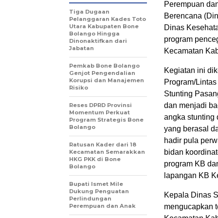
Perempuan dan
Tiga Dugaan
Berencana (Di
Pelanggaran Kades Toto
Utara Kabupaten Bone
Dinas Kesehata
Bolango Hingga
program penceg
Dinonaktifkan dari
Jabatan
Kecamatan Kabi
Pemkab Bone Bolango
Kegiatan ini d
Genjot Pengendalian
Korupsi dan Manajemen
Program/Lintas
Risiko
Stunting Pasan
dan menjadi bag
Reses DPRD Provinsi
Momentum Perkuat
angka stunting 
Program Strategis Bone
Bolango
yang berasal d
hadir pula per
Ratusan Kader dari 18
bidan koordin
Kecamatan Semarakkan
HKG PKK di Bone
program KB dan
Bolango
lapangan KB K
Bupati Ismet Mile
Dukung Penguatan
Kepala Dinas 
Perlindungan
Perempuan dan Anak
mengucapkan te