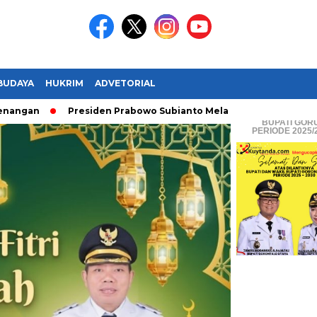
BUDAYA
HUKRIM
ADVETORIAL
Presiden Prabowo Subianto Melantik 31 Dubes LBBP (RI)
BUPATI & WA
BUPATI GOR
PERIODE 2025/