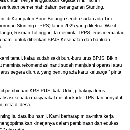
la untuk menyelenggarakan kegiatan ini. Hal ini
seriusan pemerintah dalam penanganan Stunting.
n, di Kabupaten Bone Bolango sendiri sudah ada Tim
urunan Stunting (TPPS) tahun 2025 yang diketuai Wakil
lango, Risman Tolingghu. Ia meminta TPPS terus memantau
bu hamil untuk diberikan BPJS Kesehatan dan bantuan
.
kami temui, kalau sudah sakit buru-buru urus BPJS. Bikin
at meminta rekomendasi nanti sudah menjalani operasi atau
 harus segera diurus, yang penting ada kartu keluarga,” pinta
ait pembinaan KRS PUS, kata Udin, pihaknya terus
alisasi kepada masyarakat melalui kader TPK dan penyuluh
 mitra di desa.
nting itu data ibu hamil. Kami berharap mitra-mitra kerja
mengoptimalkan kinerjanya dalam pembinaan dan edukasi