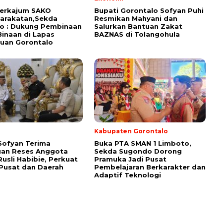
Perkajum SAKO
Bupati Gorontalo Sofyan Puhi
arakatan,Sekda
Resmikan Mahyani dan
o : Dukung Pembinaan
Salurkan Bantuan Zakat
inaan di Lapas
BAZNAS di Tolangohula
uan Gorontalo
i
Kabupaten Gorontalo
Sofyan Terima
Buka PTA SMAN 1 Limboto,
gan Reses Anggota
Sekda Sugondo Dorong
Rusli Habibie, Perkuat
Pramuka Jadi Pusat
 Pusat dan Daerah
Pembelajaran Berkarakter dan
Adaptif Teknologi