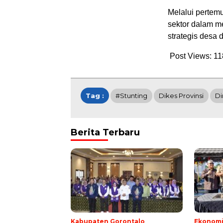
Melalui pertemu
sektor dalam m
strategis desa
Post Views:
11
Tag :
#Stunting
Dikes Provinsi
D
Berita Terbaru
Kabupaten Gorontalo
Ekonom