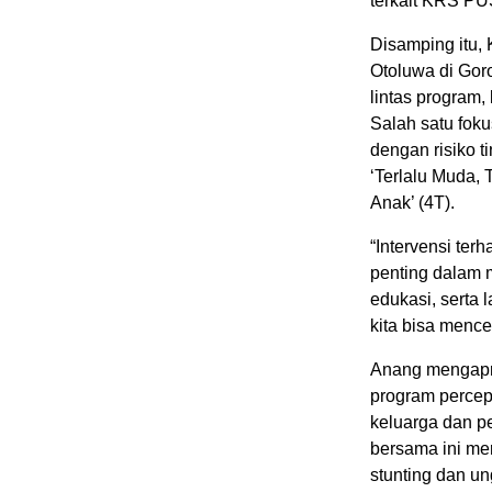
terkait KRS PUS
Disamping itu,
Otoluwa di Gor
lintas program,
Salah satu fok
dengan risiko t
‘Terlalu Muda, 
Anak’ (4T).
“Intervensi te
penting dalam 
edukasi, serta
kita bisa mence
Anang mengapre
program percep
keluarga dan p
bersama ini me
stunting dan u