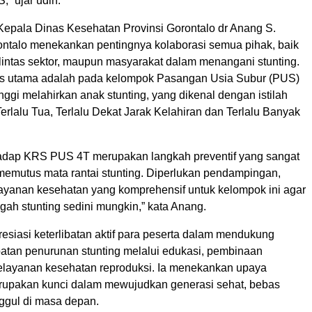
,” ujar udin.
 Kepala Dinas Kesehatan Provinsi Gorontalo dr Anang S.
ontalo menekankan pentingnya kolaborasi semua pihak, baik
 lintas sektor, maupun masyarakat dalam menangani stunting.
us utama adalah pada kelompok Pasangan Usia Subur (PUS)
inggi melahirkan anak stunting, yang dikenal dengan istilah
Terlalu Tua, Terlalu Dekat Jarak Kelahiran dan Terlalu Banyak
rhadap KRS PUS 4T merupakan langkah preventif yang sangat
memutus mata rantai stunting. Diperlukan pendampingan,
 layanan kesehatan yang komprehensif untuk kelompok ini agar
gah stunting sedini mungkin,” kata Anang.
siasi keterlibatan aktif para peserta dalam mendukung
atan penurunan stunting melalui edukasi, pembinaan
elayanan kesehatan reproduksi. Ia menekankan upaya
rupakan kunci dalam mewujudkan generasi sehat, bebas
nggul di masa depan.