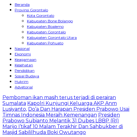
Beranda
Provinsi Gorontalo
Kota Gorontalo
Kabupaten Bone Bolango
Kabupaten Boalemo
Kabupaten Gorontalo
Kabupaten Gorontalo Utara
Kabupaten Pohuato
Nasional
Ekonomi
Keagamaan
Kesehatan
Pendidikan
Sosial Budaya
Hukrim
Advetorial
Pemboman ikan masih terus terjadi di perairan
Sumalata
Kapolri Kunjungi Keluarga AKP Anm
Lusiyanto,
Do’a Dan Harapan Presiden Prabowo Usai
Timnas Indonesia Meraih Kemenangan
Presiden
Prabowo Subianto Melantik 31 Dubes LBBP (RI)
Marijo I’tikaf 10 Malam Terakhir Dan Sahbukber di
Masjid Sabililhuda Boki Owutango