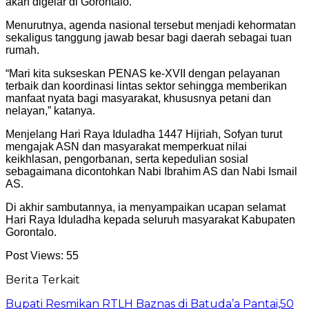
akan digelar di Gorontalo.
Menurutnya, agenda nasional tersebut menjadi kehormatan
sekaligus tanggung jawab besar bagi daerah sebagai tuan
rumah.
“Mari kita sukseskan PENAS ke-XVII dengan pelayanan
terbaik dan koordinasi lintas sektor sehingga memberikan
manfaat nyata bagi masyarakat, khususnya petani dan
nelayan,” katanya.
Menjelang Hari Raya Iduladha 1447 Hijriah, Sofyan turut
mengajak ASN dan masyarakat memperkuat nilai
keikhlasan, pengorbanan, serta kepedulian sosial
sebagaimana dicontohkan Nabi Ibrahim AS dan Nabi Ismail
AS.
Di akhir sambutannya, ia menyampaikan ucapan selamat
Hari Raya Iduladha kepada seluruh masyarakat Kabupaten
Gorontalo.
Post Views:
55
Berita Terkait
Bupati Resmikan RTLH Baznas di Batuda’a Pantai,50