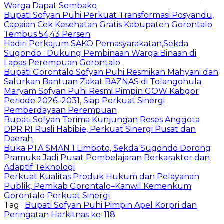
Warga Dapat Sembako
Bupati Sofyan Puhi Perkuat Transformasi Posyandu,
Capaian Cek Kesehatan Gratis Kabupaten Gorontalo
Tembus 54,43 Persen
Hadiri Perkajum SAKO Pemasyarakatan,Sekda
Sugondo : Dukung Pembinaan Warga Binaan di
Lapas Perempuan Gorontalo
Bupati Gorontalo Sofyan Puhi Resmikan Mahyani dan
Salurkan Bantuan Zakat BAZNAS di Tolangohula
Maryam Sofyan Puhi Resmi Pimpin GOW Kabgor
Periode 2026–2031, Siap Perkuat Sinergi
Pemberdayaan Perempuan
Bupati Sofyan Terima Kunjungan Reses Anggota
DPR RI Rusli Habibie, Perkuat Sinergi Pusat dan
Daerah
Buka PTA SMAN 1 Limboto, Sekda Sugondo Dorong
Pramuka Jadi Pusat Pembelajaran Berkarakter dan
Adaptif Teknologi
Perkuat Kualitas Produk Hukum dan Pelayanan
Publik, Pemkab Gorontalo–Kanwil Kemenkum
Gorontalo Perkuat Sinergi
Tag :
Bupati Sofyan Puhi Pimpin Apel Korpri dan
Peringatan Harkitnas ke-118