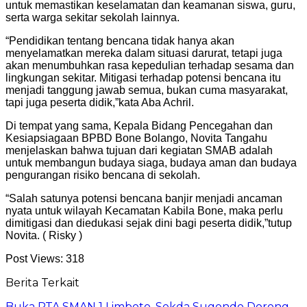
untuk memastikan keselamatan dan keamanan siswa, guru,
serta warga sekitar sekolah lainnya.
“Pendidikan tentang bencana tidak hanya akan
menyelamatkan mereka dalam situasi darurat, tetapi juga
akan menumbuhkan rasa kepedulian terhadap sesama dan
lingkungan sekitar. Mitigasi terhadap potensi bencana itu
menjadi tanggung jawab semua, bukan cuma masyarakat,
tapi juga peserta didik,”kata Aba Achril.
Di tempat yang sama, Kepala Bidang Pencegahan dan
Kesiapsiagaan BPBD Bone Bolango, Novita Tangahu
menjelaskan bahwa tujuan dari kegiatan SMAB adalah
untuk membangun budaya siaga, budaya aman dan budaya
pengurangan risiko bencana di sekolah.
“Salah satunya potensi bencana banjir menjadi ancaman
nyata untuk wilayah Kecamatan Kabila Bone, maka perlu
dimitigasi dan diedukasi sejak dini bagi peserta didik,”tutup
Novita. ( Risky )
Post Views:
318
Berita Terkait
Buka PTA SMAN 1 Limboto, Sekda Sugondo Dorong