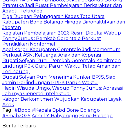
Pramuka Jadi Pusat Pembelajaran Berkarakter dan
Adaptif Teknologi
Tiga Dugaan Pelanggaran Kades Toto Utara
Kabupaten Bone Bolango Hingga Dinonaktifkan dari
Jabatan
Kegiatan Pembelajaran 2026 Resmi Dibuka Wabup
Tonny Junus : Pemkab Gorontalo Perkuat
Pendidikan Nonformal
Apel Korpri Kabupaten Gorontalo Jadi Momentum
Perkuat ASN, Keluarga, Anak dan Koperasi
Bupati Sofyan Puhi : Pemkab Gorontalo Komitmen
Lindungi P3K Guru Paruh Waktu Tetap Aman dan
Terlindungi
Bupati Sofyan Puhi Menerima Kunker BPJS, Siap
Jamin Perlindungan PPPK Paruh Waktu
Hadiri Wisuda Umgo, Wabup Tonny Junus: Apresiasi
Lahirnya Generasi Intelektual
Kabgor Berkomitmen Wujudkan Kabupaten Layak
Anak
Tag :
#Bpbd
#Kepala Bpbd Bone Bolango
#Smab2025
Achril Y. Babyonggo
Bone Bolango
Berita Terbaru