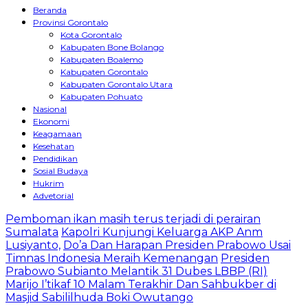
Beranda
Provinsi Gorontalo
Kota Gorontalo
Kabupaten Bone Bolango
Kabupaten Boalemo
Kabupaten Gorontalo
Kabupaten Gorontalo Utara
Kabupaten Pohuato
Nasional
Ekonomi
Keagamaan
Kesehatan
Pendidikan
Sosial Budaya
Hukrim
Advetorial
Pemboman ikan masih terus terjadi di perairan
Sumalata
Kapolri Kunjungi Keluarga AKP Anm
Lusiyanto,
Do’a Dan Harapan Presiden Prabowo Usai
Timnas Indonesia Meraih Kemenangan
Presiden
Prabowo Subianto Melantik 31 Dubes LBBP (RI)
Marijo I’tikaf 10 Malam Terakhir Dan Sahbukber di
Masjid Sabililhuda Boki Owutango