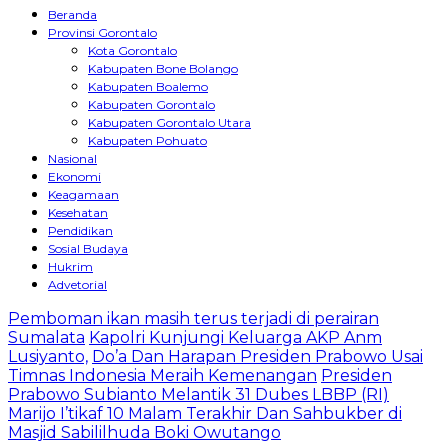
Beranda
Provinsi Gorontalo
Kota Gorontalo
Kabupaten Bone Bolango
Kabupaten Boalemo
Kabupaten Gorontalo
Kabupaten Gorontalo Utara
Kabupaten Pohuato
Nasional
Ekonomi
Keagamaan
Kesehatan
Pendidikan
Sosial Budaya
Hukrim
Advetorial
Pemboman ikan masih terus terjadi di perairan
Sumalata
Kapolri Kunjungi Keluarga AKP Anm
Lusiyanto,
Do’a Dan Harapan Presiden Prabowo Usai
Timnas Indonesia Meraih Kemenangan
Presiden
Prabowo Subianto Melantik 31 Dubes LBBP (RI)
Marijo I’tikaf 10 Malam Terakhir Dan Sahbukber di
Masjid Sabililhuda Boki Owutango