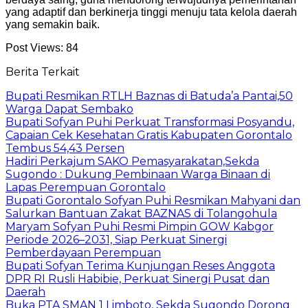
yang adaptif dan berkinerja tinggi menuju tata kelola daerah
yang semakin baik.
Post Views:
84
Berita Terkait
Bupati Resmikan RTLH Baznas di Batuda’a Pantai,50
Warga Dapat Sembako
Bupati Sofyan Puhi Perkuat Transformasi Posyandu,
Capaian Cek Kesehatan Gratis Kabupaten Gorontalo
Tembus 54,43 Persen
Hadiri Perkajum SAKO Pemasyarakatan,Sekda
Sugondo : Dukung Pembinaan Warga Binaan di
Lapas Perempuan Gorontalo
Bupati Gorontalo Sofyan Puhi Resmikan Mahyani dan
Salurkan Bantuan Zakat BAZNAS di Tolangohula
Maryam Sofyan Puhi Resmi Pimpin GOW Kabgor
Periode 2026–2031, Siap Perkuat Sinergi
Pemberdayaan Perempuan
Bupati Sofyan Terima Kunjungan Reses Anggota
DPR RI Rusli Habibie, Perkuat Sinergi Pusat dan
Daerah
Buka PTA SMAN 1 Limboto, Sekda Sugondo Dorong