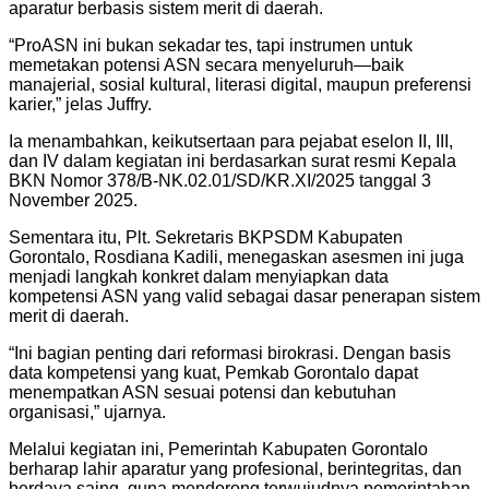
aparatur berbasis sistem merit di daerah.
“ProASN ini bukan sekadar tes, tapi instrumen untuk
memetakan potensi ASN secara menyeluruh—baik
manajerial, sosial kultural, literasi digital, maupun preferensi
karier,” jelas Juffry.
Ia menambahkan, keikutsertaan para pejabat eselon II, III,
dan IV dalam kegiatan ini berdasarkan surat resmi Kepala
BKN Nomor 378/B-NK.02.01/SD/KR.XI/2025 tanggal 3
November 2025.
Sementara itu, Plt. Sekretaris BKPSDM Kabupaten
Gorontalo, Rosdiana Kadili, menegaskan asesmen ini juga
menjadi langkah konkret dalam menyiapkan data
kompetensi ASN yang valid sebagai dasar penerapan sistem
merit di daerah.
“Ini bagian penting dari reformasi birokrasi. Dengan basis
data kompetensi yang kuat, Pemkab Gorontalo dapat
menempatkan ASN sesuai potensi dan kebutuhan
organisasi,” ujarnya.
Melalui kegiatan ini, Pemerintah Kabupaten Gorontalo
berharap lahir aparatur yang profesional, berintegritas, dan
berdaya saing, guna mendorong terwujudnya pemerintahan