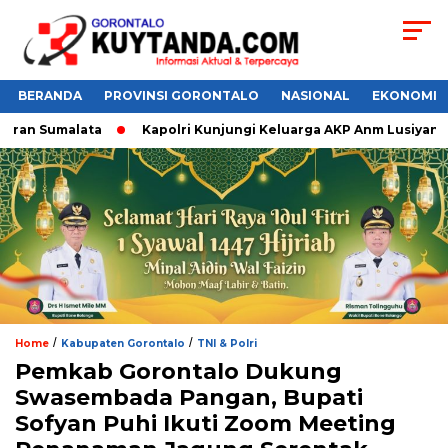
BERANDA
PROVINSI GORONTALO
NASIONAL
EKONOMI
ran Sumalata
Kapolri Kunjungi Keluarga AKP Anm Lusiyanto,
/
/
Home
Kabupaten Gorontalo
TNI & Polri
Pemkab Gorontalo Dukung
Swasembada Pangan, Bupati
Sofyan Puhi Ikuti Zoom Meeting