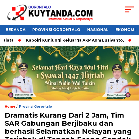
BERANDA
PROVINSI GORONTALO
NASIONAL
EKONOMI
lata
Kapolri Kunjungi Keluarga AKP Anm Lusiyanto,
Do’a
/
Home
Provinsi Gorontalo
Dramatis Kurang Dari 2 Jam, Tim
SAR Gabungan Berjibaku dan
berhasil Selamatkan Nelayan yang