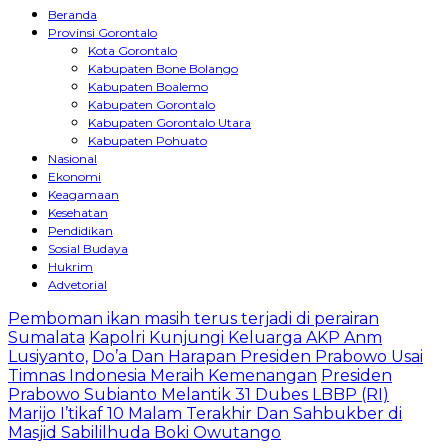
Beranda
Provinsi Gorontalo
Kota Gorontalo
Kabupaten Bone Bolango
Kabupaten Boalemo
Kabupaten Gorontalo
Kabupaten Gorontalo Utara
Kabupaten Pohuato
Nasional
Ekonomi
Keagamaan
Kesehatan
Pendidikan
Sosial Budaya
Hukrim
Advetorial
Pemboman ikan masih terus terjadi di perairan
Sumalata
Kapolri Kunjungi Keluarga AKP Anm
Lusiyanto,
Do’a Dan Harapan Presiden Prabowo Usai
Timnas Indonesia Meraih Kemenangan
Presiden
Prabowo Subianto Melantik 31 Dubes LBBP (RI)
Marijo I’tikaf 10 Malam Terakhir Dan Sahbukber di
Masjid Sabililhuda Boki Owutango