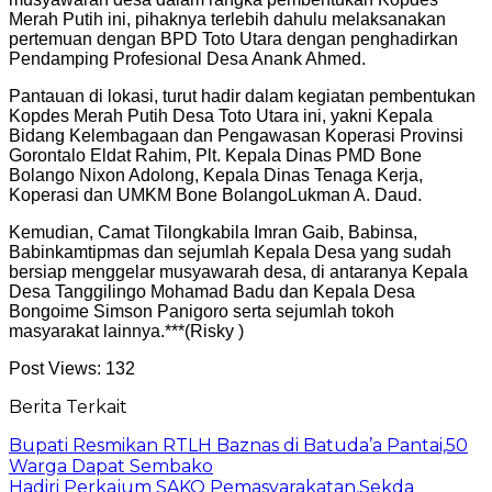
Merah Putih ini, pihaknya terlebih dahulu melaksanakan
pertemuan dengan BPD Toto Utara dengan penghadirkan
Pendamping Profesional Desa Anank Ahmed.
Pantauan di lokasi, turut hadir dalam kegiatan pembentukan
Kopdes Merah Putih Desa Toto Utara ini, yakni Kepala
Bidang Kelembagaan dan Pengawasan Koperasi Provinsi
Gorontalo Eldat Rahim, Plt. Kepala Dinas PMD Bone
Bolango Nixon Adolong, Kepala Dinas Tenaga Kerja,
Koperasi dan UMKM Bone BolangoLukman A. Daud.
Kemudian, Camat Tilongkabila Imran Gaib, Babinsa,
Babinkamtipmas dan sejumlah Kepala Desa yang sudah
bersiap menggelar musyawarah desa, di antaranya Kepala
Desa Tanggilingo Mohamad Badu dan Kepala Desa
Bongoime Simson Panigoro serta sejumlah tokoh
masyarakat lainnya.***(Risky )
Post Views:
132
Berita Terkait
Bupati Resmikan RTLH Baznas di Batuda’a Pantai,50
Warga Dapat Sembako
Hadiri Perkajum SAKO Pemasyarakatan,Sekda