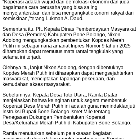
“Koperasi adalah wujud dari demokrasi ekonomi dan juga
bagaimana cara berusaha yang bisa saling
menyejahterakan dan bisa mengangkat ekonomi rakyat dari
kemiskinan,”terang Lukman A. Daud.
Sementara itu, Plt. Kepala Dinas Pemberdayaan Masyarakat
dan Desa (Pemdes) Kabupaten Bone Bolango, Nixon
Adolong mengungkapkan pembentukan Kopdes Merah
Putih ini sebagaimana amanat Inpres Nomor 9 tahun 2025
diharapkan dapat memutus mata rantai tengkulak yang
selama ini terjadi.
Olehnya itu, lanjut Nixon Adolong, dengan dibentuknya
Kopdes Merah Putih ini diharapkan dapat mengsejahterkan
masyarakat, menciptakan lapangan pekerjaan, dan
kemudahan akses masyarakat.
Sebelumnya, Kepala Desa Toto Utara, Ramla Djafar
menjelaskan bahwa keinginan untuk segera membentuk
Koperasi Desa Merah Putih ini adalah guna menindaklanjuti
Instruksi Bupati Bone Bolango Ismet Mile tentang
Penegasan Dukungan Pembentukan Koperasi
Desa/Kelurahan Merah Putih di Kabupaten Bone Bolango.
Ramla menuturkan sebelum pelaksaaan kegiatan
musyawarah desa dalam rangka pembentukan Kopdes