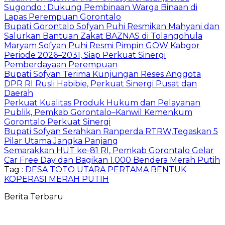
Sugondo : Dukung Pembinaan Warga Binaan di
Lapas Perempuan Gorontalo
Bupati Gorontalo Sofyan Puhi Resmikan Mahyani dan
Salurkan Bantuan Zakat BAZNAS di Tolangohula
Maryam Sofyan Puhi Resmi Pimpin GOW Kabgor
Periode 2026–2031, Siap Perkuat Sinergi
Pemberdayaan Perempuan
Bupati Sofyan Terima Kunjungan Reses Anggota
DPR RI Rusli Habibie, Perkuat Sinergi Pusat dan
Daerah
Perkuat Kualitas Produk Hukum dan Pelayanan
Publik, Pemkab Gorontalo–Kanwil Kemenkum
Gorontalo Perkuat Sinergi
Bupati Sofyan Serahkan Ranperda RTRW,Tegaskan 5
Pilar Utama Jangka Panjang
Semarakkan HUT ke-81 RI, Pemkab Gorontalo Gelar
Car Free Day dan Bagikan 1.000 Bendera Merah Putih
Tag :
DESA TOTO UTARA PERTAMA BENTUK
KOPERASI MERAH PUTIH
Berita Terbaru