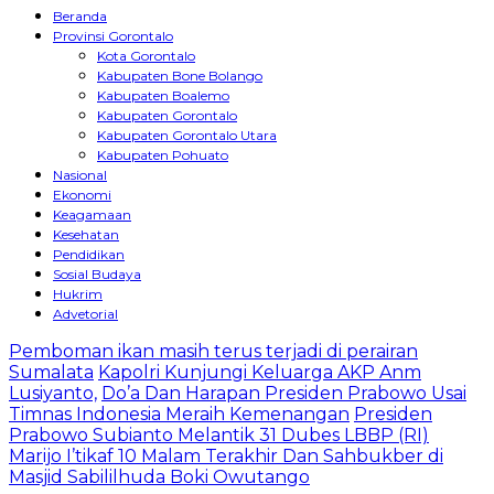
Beranda
Provinsi Gorontalo
Kota Gorontalo
Kabupaten Bone Bolango
Kabupaten Boalemo
Kabupaten Gorontalo
Kabupaten Gorontalo Utara
Kabupaten Pohuato
Nasional
Ekonomi
Keagamaan
Kesehatan
Pendidikan
Sosial Budaya
Hukrim
Advetorial
Pemboman ikan masih terus terjadi di perairan
Sumalata
Kapolri Kunjungi Keluarga AKP Anm
Lusiyanto,
Do’a Dan Harapan Presiden Prabowo Usai
Timnas Indonesia Meraih Kemenangan
Presiden
Prabowo Subianto Melantik 31 Dubes LBBP (RI)
Marijo I’tikaf 10 Malam Terakhir Dan Sahbukber di
Masjid Sabililhuda Boki Owutango