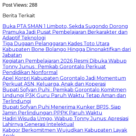
Post Views:
288
Berita Terkait
Buka PTA SMAN 1 Limboto, Sekda Sugondo Dorong
Pramuka Jadi Pusat Pembelajaran Berkarakter dan
Adaptif Teknologi
Tiga Dugaan Pelanggaran Kades Toto Utara
Kabupaten Bone Bolango Hingga Dinonaktifkan dari
Jabatan
Kegiatan Pembelajaran 2026 Resmi Dibuka Wabup
Tonny Junus : Pemkab Gorontalo Perkuat
Pendidikan Nonformal
Apel Korpri Kabupaten Gorontalo Jadi Momentum
Perkuat ASN, Keluarga, Anak dan Koperasi
Bupati Sofyan Puhi : Pemkab Gorontalo Komitmen
Lindungi P3K Guru Paruh Waktu Tetap Aman dan
Terlindungi
Bupati Sofyan Puhi Menerima Kunker BPJS, Siap
Jamin Perlindungan PPPK Paruh Waktu
Hadiri Wisuda Umgo, Wabup Tonny Junus: Apresiasi
Lahirnya Generasi Intelektual
Kabgor Berkomitmen Wujudkan Kabupaten Layak
Anak