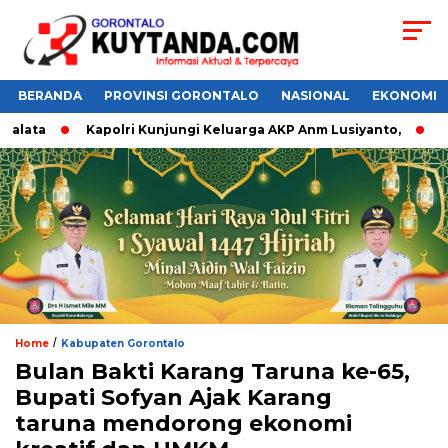
BERANDA
PROVINSI GORONTALO
NASIONAL
EKONOMI
lata
Kapolri Kunjungi Keluarga AKP Anm Lusiyanto,
Do’
/
Home
Kabupaten Gorontalo
Bulan Bakti Karang Taruna ke-65,
Bupati Sofyan Ajak Karang
taruna mendorong ekonomi