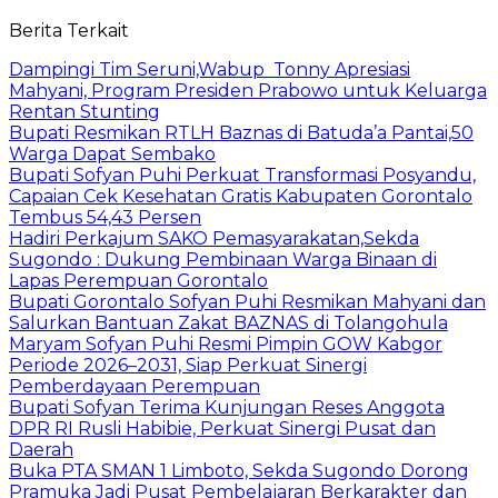
Berita Terkait
Dampingi Tim Seruni,Wabup Tonny Apresiasi
Mahyani, Program Presiden Prabowo untuk Keluarga
Rentan Stunting
Bupati Resmikan RTLH Baznas di Batuda’a Pantai,50
Warga Dapat Sembako
Bupati Sofyan Puhi Perkuat Transformasi Posyandu,
Capaian Cek Kesehatan Gratis Kabupaten Gorontalo
Tembus 54,43 Persen
Hadiri Perkajum SAKO Pemasyarakatan,Sekda
Sugondo : Dukung Pembinaan Warga Binaan di
Lapas Perempuan Gorontalo
Bupati Gorontalo Sofyan Puhi Resmikan Mahyani dan
Salurkan Bantuan Zakat BAZNAS di Tolangohula
Maryam Sofyan Puhi Resmi Pimpin GOW Kabgor
Periode 2026–2031, Siap Perkuat Sinergi
Pemberdayaan Perempuan
Bupati Sofyan Terima Kunjungan Reses Anggota
DPR RI Rusli Habibie, Perkuat Sinergi Pusat dan
Daerah
Buka PTA SMAN 1 Limboto, Sekda Sugondo Dorong
Pramuka Jadi Pusat Pembelajaran Berkarakter dan