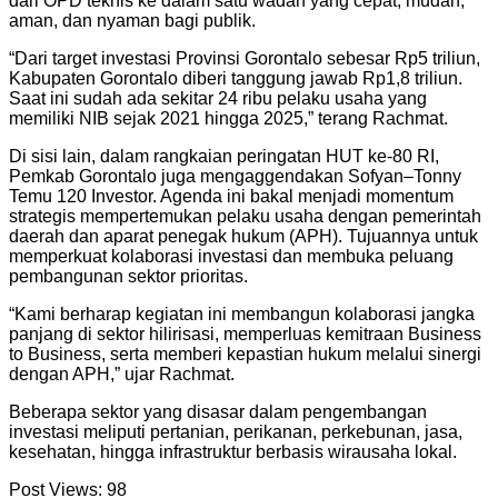
dari OPD teknis ke dalam satu wadah yang cepat, mudah,
aman, dan nyaman bagi publik.
“Dari target investasi Provinsi Gorontalo sebesar Rp5 triliun,
Kabupaten Gorontalo diberi tanggung jawab Rp1,8 triliun.
Saat ini sudah ada sekitar 24 ribu pelaku usaha yang
memiliki NIB sejak 2021 hingga 2025,” terang Rachmat.
Di sisi lain, dalam rangkaian peringatan HUT ke-80 RI,
Pemkab Gorontalo juga mengaggendakan Sofyan–Tonny
Temu 120 Investor. Agenda ini bakal menjadi momentum
strategis mempertemukan pelaku usaha dengan pemerintah
daerah dan aparat penegak hukum (APH). Tujuannya untuk
memperkuat kolaborasi investasi dan membuka peluang
pembangunan sektor prioritas.
“Kami berharap kegiatan ini membangun kolaborasi jangka
panjang di sektor hilirisasi, memperluas kemitraan Business
to Business, serta memberi kepastian hukum melalui sinergi
dengan APH,” ujar Rachmat.
Beberapa sektor yang disasar dalam pengembangan
investasi meliputi pertanian, perikanan, perkebunan, jasa,
kesehatan, hingga infrastruktur berbasis wirausaha lokal.
Post Views:
98