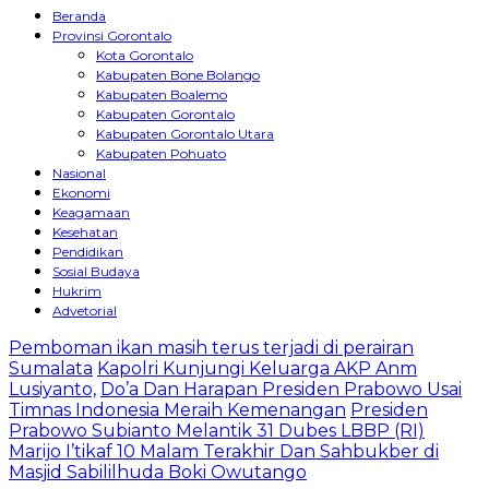
Beranda
Provinsi Gorontalo
Kota Gorontalo
Kabupaten Bone Bolango
Kabupaten Boalemo
Kabupaten Gorontalo
Kabupaten Gorontalo Utara
Kabupaten Pohuato
Nasional
Ekonomi
Keagamaan
Kesehatan
Pendidikan
Sosial Budaya
Hukrim
Advetorial
Pemboman ikan masih terus terjadi di perairan
Sumalata
Kapolri Kunjungi Keluarga AKP Anm
Lusiyanto,
Do’a Dan Harapan Presiden Prabowo Usai
Timnas Indonesia Meraih Kemenangan
Presiden
Prabowo Subianto Melantik 31 Dubes LBBP (RI)
Marijo I’tikaf 10 Malam Terakhir Dan Sahbukber di
Masjid Sabililhuda Boki Owutango